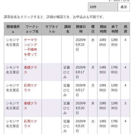
1
-
10
件 /
17
件
講習会名をクリックすると、詳細が確認でき、お申込みも可能です。
開催場所
ワークシ
サブタイ
講師
開催日
曜
開始
終了
残
▲
ョップ名
トル
名
時
日
時間
時間
席
シモジマ
テーマラ
2026年
水
10時
12時
4
名古屋店
ッピング
9月23
00分
30分
～不織布
日
を使って
～
シモジマ
基礎クラ
近藤
2026年
月
14時
17時
4
名古屋店
ス
ひと
8月17
30分
00分
み
日
シモジマ
応用Ⅱク
近藤
2026年
月
10時
12時
4
名古屋店
ラス
ひと
8月17
00分
30分
み
日
シモジマ
基礎クラ
近藤
2026年
木
10時
12時
3
名古屋店
ス
ひと
8月20
00分
30分
み
日
シモジマ
応用Ⅱク
近藤
2026年
火
14時
17時
4
名古屋店
ラス
ひと
8月25
30分
00分
み
日