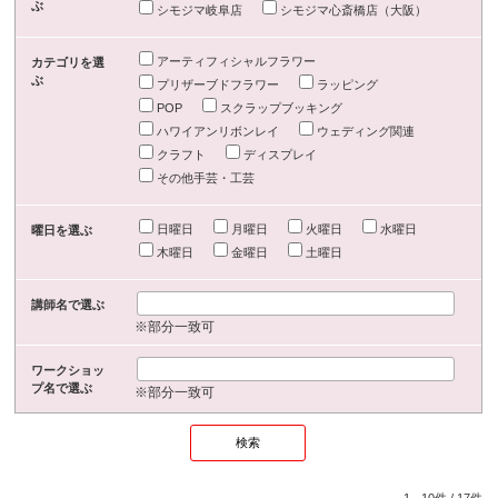
ぶ
シモジマ岐阜店
シモジマ心斎橋店（大阪）
アーティフィシャルフラワー
カテゴリを選
ぶ
プリザーブドフラワー
ラッピング
POP
スクラップブッキング
ハワイアンリボンレイ
ウェディング関連
クラフト
ディスプレイ
その他手芸・工芸
日曜日
月曜日
火曜日
水曜日
曜日を選ぶ
木曜日
金曜日
土曜日
講師名で選ぶ
※部分一致可
ワークショッ
プ名で選ぶ
※部分一致可