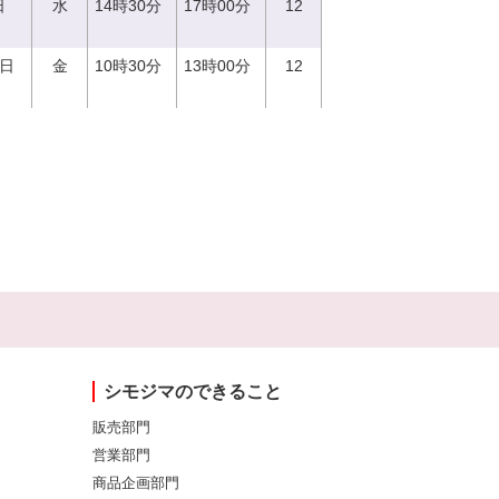
日
水
14時30分
17時00分
12
1日
金
10時30分
13時00分
12
シモジマのできること
販売部門
営業部門
商品企画部門