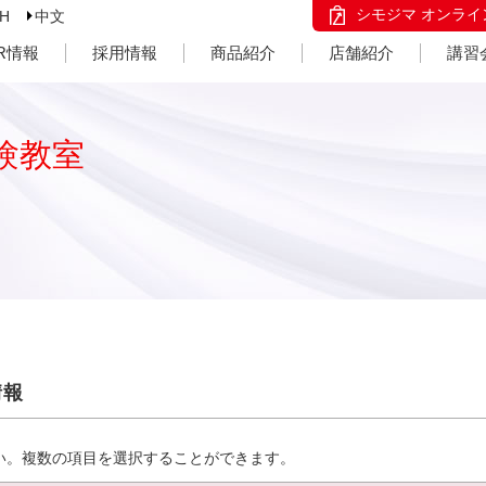
シモジマ オンライ
SH
中文
IR情報
採用情報
商品紹介
店舗紹介
講習
験教室
情報
い。複数の項目を選択することができます。