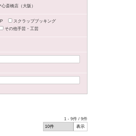
マ心斎橋店（大阪）
P
スクラップブッキング
その他手芸・工芸
1
-
9
件 /
9
件