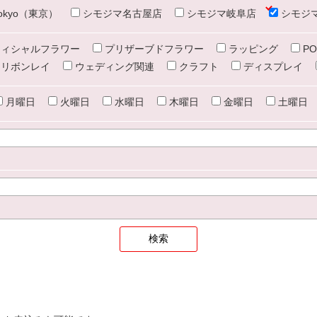
e tokyo（東京）
シモジマ名古屋店
シモジマ岐阜店
シモジ
ィシャルフラワー
プリザーブドフラワー
ラッピング
PO
リボンレイ
ウェディング関連
クラフト
ディスプレイ
月曜日
火曜日
水曜日
木曜日
金曜日
土曜日