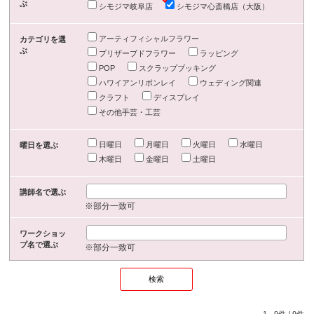
ぶ
シモジマ岐阜店
シモジマ心斎橋店（大阪）
アーティフィシャルフラワー
カテゴリを選
ぶ
プリザーブドフラワー
ラッピング
POP
スクラップブッキング
ハワイアンリボンレイ
ウェディング関連
クラフト
ディスプレイ
その他手芸・工芸
日曜日
月曜日
火曜日
水曜日
曜日を選ぶ
木曜日
金曜日
土曜日
講師名で選ぶ
※部分一致可
ワークショッ
プ名で選ぶ
※部分一致可