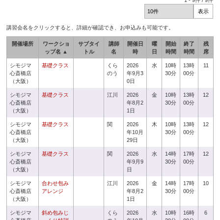
1
-
9
件 /
9
件
講習会名をクリックすると、詳細が確認でき、お申込みも可能です。
開催場所
ワークショ
サブタイ
講師
開催日
曜
開始
終了
残
ップ名 ▲
トル
名
時
日
時間
時間
席
シモジマ
基礎クラス
くら
2026
水
10時
13時
11
心斎橋店
のう
年9月3
30分
00分
（大阪）
0日
シモジマ
基礎クラス
江川
2026
金
10時
13時
12
心斎橋店
年8月2
30分
00分
（大阪）
1日
シモジマ
基礎クラス
関
2026
木
10時
13時
12
心斎橋店
年10月
30分
00分
（大阪）
29日
シモジマ
基礎クラス
関
2026
水
14時
17時
12
心斎橋店
年9月9
30分
00分
（大阪）
日
シモジマ
合わせ包み
江川
2026
金
14時
17時
10
心斎橋店
アレンジ
年8月2
30分
00分
（大阪）
1日
シモジマ
斜め包みじ
くら
2026
水
10時
16時
6