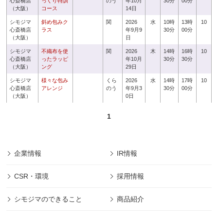
心斎橋店
っくり特訓
のう
年10月
30分
00分
（大阪）
コース
14日
シモジマ
斜め包みク
関
2026
水
10時
13時
10
心斎橋店
ラス
年9月9
30分
00分
（大阪）
日
シモジマ
不織布を使
関
2026
木
14時
16時
10
心斎橋店
ったラッピ
年10月
30分
30分
（大阪）
ング
29日
シモジマ
様々な包み
くら
2026
水
14時
17時
10
心斎橋店
アレンジ
のう
年9月3
30分
00分
（大阪）
0日
1
企業情報
IR情報
CSR・環境
採用情報
シモジマのできること
商品紹介