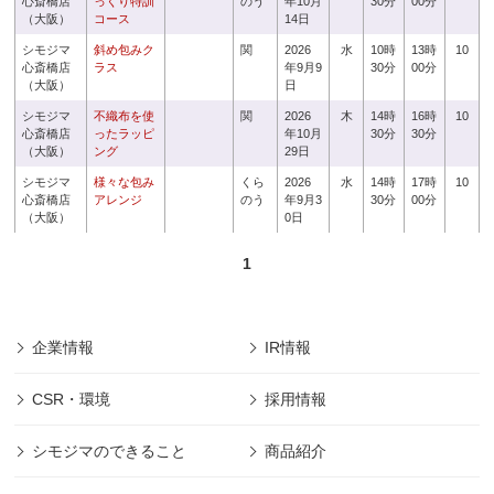
心斎橋店
っくり特訓
のう
年10月
30分
00分
（大阪）
コース
14日
シモジマ
斜め包みク
関
2026
水
10時
13時
10
心斎橋店
ラス
年9月9
30分
00分
（大阪）
日
シモジマ
不織布を使
関
2026
木
14時
16時
10
心斎橋店
ったラッピ
年10月
30分
30分
（大阪）
ング
29日
シモジマ
様々な包み
くら
2026
水
14時
17時
10
心斎橋店
アレンジ
のう
年9月3
30分
00分
（大阪）
0日
1
企業情報
IR情報
CSR・環境
採用情報
シモジマのできること
商品紹介