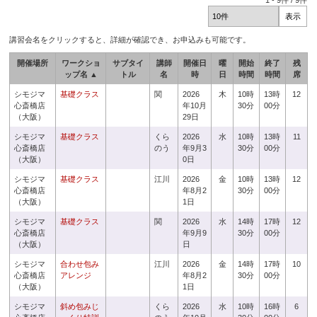
1
-
9
件 /
9
件
講習会名をクリックすると、詳細が確認でき、お申込みも可能です。
開催場所
ワークショ
サブタイ
講師
開催日
曜
開始
終了
残
ップ名 ▲
トル
名
時
日
時間
時間
席
シモジマ
基礎クラス
関
2026
木
10時
13時
12
心斎橋店
年10月
30分
00分
（大阪）
29日
シモジマ
基礎クラス
くら
2026
水
10時
13時
11
心斎橋店
のう
年9月3
30分
00分
（大阪）
0日
シモジマ
基礎クラス
江川
2026
金
10時
13時
12
心斎橋店
年8月2
30分
00分
（大阪）
1日
シモジマ
基礎クラス
関
2026
水
14時
17時
12
心斎橋店
年9月9
30分
00分
（大阪）
日
シモジマ
合わせ包み
江川
2026
金
14時
17時
10
心斎橋店
アレンジ
年8月2
30分
00分
（大阪）
1日
シモジマ
斜め包みじ
くら
2026
水
10時
16時
6