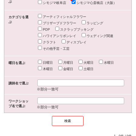
ぶ
シモジマ岐阜店
シモジマ心斎橋店（大阪）
アーティフィシャルフラワー
カテゴリを選
ぶ
プリザーブドフラワー
ラッピング
POP
スクラップブッキング
ハワイアンリボンレイ
ウェディング関連
クラフト
ディスプレイ
その他手芸・工芸
日曜日
月曜日
火曜日
水曜日
曜日を選ぶ
木曜日
金曜日
土曜日
講師名で選ぶ
※部分一致可
ワークショッ
プ名で選ぶ
※部分一致可