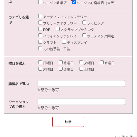
ぶ
シモジマ岐阜店
シモジマ心斎橋店（大阪）
アーティフィシャルフラワー
カテゴリを選
ぶ
プリザーブドフラワー
ラッピング
POP
スクラップブッキング
ハワイアンリボンレイ
ウェディング関連
クラフト
ディスプレイ
その他手芸・工芸
日曜日
月曜日
火曜日
水曜日
曜日を選ぶ
木曜日
金曜日
土曜日
講師名で選ぶ
※部分一致可
ワークショッ
プ名で選ぶ
※部分一致可