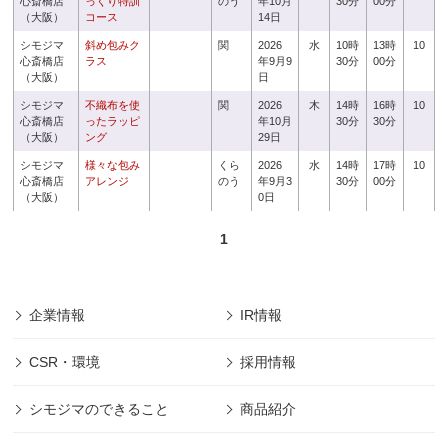
心斎橋店
っくり特訓
のう
年10月
30分
00分
（大阪）
コース
14日
シモジマ
斜め包みク
関
2026
水
10時
13時
10
心斎橋店
ラス
年9月9
30分
00分
（大阪）
日
シモジマ
不織布を使
関
2026
木
14時
16時
10
心斎橋店
ったラッピ
年10月
30分
30分
（大阪）
ング
29日
シモジマ
様々な包み
くら
2026
水
14時
17時
10
心斎橋店
アレンジ
のう
年9月3
30分
00分
（大阪）
0日
1
企業情報
IR情報
CSR・環境
採用情報
シモジマのできること
商品紹介