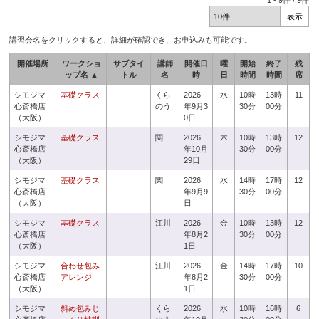
1
-
9
件 /
9
件
講習会名をクリックすると、詳細が確認でき、お申込みも可能です。
開催場所
ワークショ
サブタイ
講師
開催日
曜
開始
終了
残
ップ名 ▲
トル
名
時
日
時間
時間
席
シモジマ
基礎クラス
くら
2026
水
10時
13時
11
心斎橋店
のう
年9月3
30分
00分
（大阪）
0日
シモジマ
基礎クラス
関
2026
木
10時
13時
12
心斎橋店
年10月
30分
00分
（大阪）
29日
シモジマ
基礎クラス
関
2026
水
14時
17時
12
心斎橋店
年9月9
30分
00分
（大阪）
日
シモジマ
基礎クラス
江川
2026
金
10時
13時
12
心斎橋店
年8月2
30分
00分
（大阪）
1日
シモジマ
合わせ包み
江川
2026
金
14時
17時
10
心斎橋店
アレンジ
年8月2
30分
00分
（大阪）
1日
シモジマ
斜め包みじ
くら
2026
水
10時
16時
6