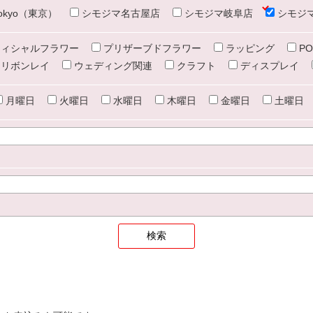
e tokyo（東京）
シモジマ名古屋店
シモジマ岐阜店
シモジ
ィシャルフラワー
プリザーブドフラワー
ラッピング
PO
リボンレイ
ウェディング関連
クラフト
ディスプレイ
月曜日
火曜日
水曜日
木曜日
金曜日
土曜日