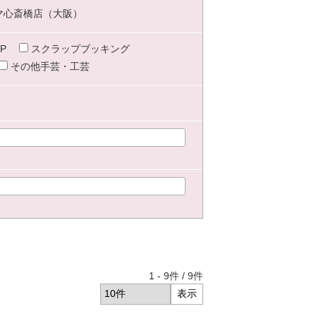
マ心斎橋店（大阪）
P
スクラップブッキング
その他手芸・工芸
1
-
9
件 /
9
件