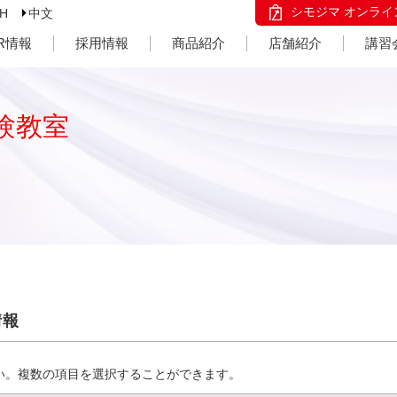
シモジマ オンライ
SH
中文
IR情報
採用情報
商品紹介
店舗紹介
講習
験教室
情報
い。複数の項目を選択することができます。