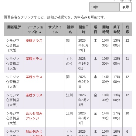
1
-
9
件 /
9
件
講習会名をクリックすると、詳細が確認でき、お申込みも可能です。
開催場所
ワークショ
サブタイ
講師
開催日
曜
開始
終了
残
ップ名 ▲
トル
名
時
日
時間
時間
席
シモジマ
基礎クラス
関
2026
木
10時
13時
12
心斎橋店
年10月
30分
00分
（大阪）
29日
シモジマ
基礎クラス
くら
2026
水
10時
13時
11
心斎橋店
のう
年9月3
30分
00分
（大阪）
0日
シモジマ
基礎クラス
関
2026
水
14時
17時
12
心斎橋店
年9月9
30分
00分
（大阪）
日
シモジマ
基礎クラス
江川
2026
金
10時
13時
12
心斎橋店
年8月2
30分
00分
（大阪）
1日
シモジマ
合わせ包み
江川
2026
金
14時
17時
10
心斎橋店
アレンジ
年8月2
30分
00分
（大阪）
1日
シモジマ
斜め包みじ
くら
2026
水
10時
16時
6