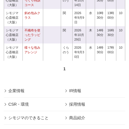
心斎橋店
っくり特訓
のう
年10月
30分
00分
（大阪）
コース
14日
シモジマ
斜め包みク
関
2026
水
10時
13時
10
心斎橋店
ラス
年9月9
30分
00分
（大阪）
日
シモジマ
不織布を使
関
2026
木
14時
16時
10
心斎橋店
ったラッピ
年10月
30分
30分
（大阪）
ング
29日
シモジマ
様々な包み
くら
2026
水
14時
17時
10
心斎橋店
アレンジ
のう
年9月3
30分
00分
（大阪）
0日
1
企業情報
IR情報
CSR・環境
採用情報
シモジマのできること
商品紹介