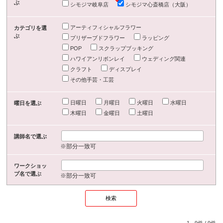
ぶ
シモジマ岐阜店
シモジマ心斎橋店（大阪）
アーティフィシャルフラワー
カテゴリを選
ぶ
プリザーブドフラワー
ラッピング
POP
スクラップブッキング
ハワイアンリボンレイ
ウェディング関連
クラフト
ディスプレイ
その他手芸・工芸
日曜日
月曜日
火曜日
水曜日
曜日を選ぶ
木曜日
金曜日
土曜日
講師名で選ぶ
※部分一致可
ワークショッ
プ名で選ぶ
※部分一致可