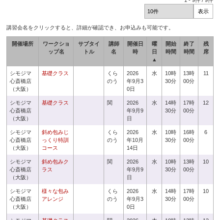
1
-
9
件 /
9
件
講習会名をクリックすると、詳細が確認でき、お申込みも可能です。
開催場所
ワークショ
サブタイ
講師
開催日
曜
開始
終了
残
ップ名
トル
名
時
日
時間
時間
席
▲
シモジマ
基礎クラス
くら
2026
水
10時
13時
11
心斎橋店
のう
年9月3
30分
00分
（大阪）
0日
シモジマ
基礎クラス
関
2026
水
14時
17時
12
心斎橋店
年9月9
30分
00分
（大阪）
日
シモジマ
斜め包みじ
くら
2026
水
10時
16時
6
心斎橋店
っくり特訓
のう
年10月
30分
00分
（大阪）
コース
14日
シモジマ
斜め包みク
関
2026
水
10時
13時
10
心斎橋店
ラス
年9月9
30分
00分
（大阪）
日
シモジマ
様々な包み
くら
2026
水
14時
17時
10
心斎橋店
アレンジ
のう
年9月3
30分
00分
（大阪）
0日