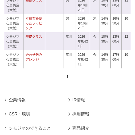
シモジマ
基礎クラス
関
2026
木
10時
13時
12
心斎橋店
年10月
30分
00分
（大阪）
29日
シモジマ
不織布を使
関
2026
木
14時
16時
10
心斎橋店
ったラッピ
年10月
30分
30分
（大阪）
ング
29日
シモジマ
基礎クラス
江川
2026
金
10時
13時
12
心斎橋店
年8月2
30分
00分
（大阪）
1日
シモジマ
合わせ包み
江川
2026
金
14時
17時
10
心斎橋店
アレンジ
年8月2
30分
00分
（大阪）
1日
1
企業情報
IR情報
CSR・環境
採用情報
シモジマのできること
商品紹介