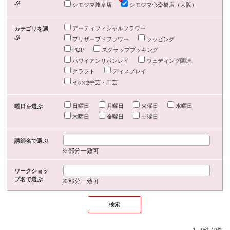
ぶ
シモジマ岐阜店
シモジマ心斎橋店（大阪）
アーティフィシャルフラワー
カテゴリを選
ぶ
プリザーブドフラワー
ラッピング
POP
スクラップブッキング
ハワイアンリボンレイ
ウェディング関連
クラフト
ディスプレイ
その他手芸・工芸
日曜日
月曜日
火曜日
水曜日
曜日を選ぶ
木曜日
金曜日
土曜日
講師名で選ぶ
※部分一致可
ワークショッ
プ名で選ぶ
※部分一致可