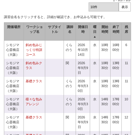
1
-
9
件 /
9
件
講習会名をクリックすると、詳細が確認でき、お申込みも可能です。
開催場所
ワークショ
サブタイ
講師
開催日
曜
開始
終了
残
ップ名
トル
名
時
日
時間
時間
席
▲
シモジマ
斜め包みじ
くら
2026
水
10時
16時
6
心斎橋店
っくり特訓
のう
年10月
30分
00分
（大阪）
コース
14日
シモジマ
斜め包みク
関
2026
水
10時
13時
11
心斎橋店
ラス
年9月9
30分
00分
（大阪）
日
シモジマ
基礎クラス
くら
2026
水
10時
13時
11
心斎橋店
のう
年9月3
30分
00分
（大阪）
0日
シモジマ
様々な包み
くら
2026
水
14時
17時
10
心斎橋店
アレンジ
のう
年9月3
30分
00分
（大阪）
0日
シモジマ
基礎クラス
関
2026
水
14時
17時
12
心斎橋店
年9月9
30分
00分
（大阪）
日