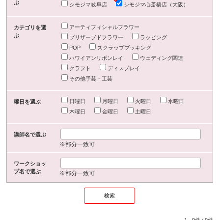
ぶ
シモジマ岐阜店
シモジマ心斎橋店（大阪）
アーティフィシャルフラワー
カテゴリを選
ぶ
プリザーブドフラワー
ラッピング
POP
スクラップブッキング
ハワイアンリボンレイ
ウェディング関連
クラフト
ディスプレイ
その他手芸・工芸
日曜日
月曜日
火曜日
水曜日
曜日を選ぶ
木曜日
金曜日
土曜日
講師名で選ぶ
※部分一致可
ワークショッ
プ名で選ぶ
※部分一致可