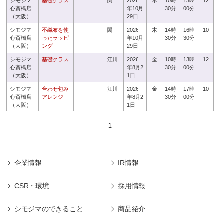
シモジマ
基礎クラス
関
2026
木
10時
13時
12
心斎橋店
年10月
30分
00分
（大阪）
29日
シモジマ
不織布を使
関
2026
木
14時
16時
10
心斎橋店
ったラッピ
年10月
30分
30分
（大阪）
ング
29日
シモジマ
基礎クラス
江川
2026
金
10時
13時
12
心斎橋店
年8月2
30分
00分
（大阪）
1日
シモジマ
合わせ包み
江川
2026
金
14時
17時
10
心斎橋店
アレンジ
年8月2
30分
00分
（大阪）
1日
1
企業情報
IR情報
CSR・環境
採用情報
シモジマのできること
商品紹介