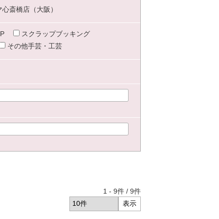
マ心斎橋店（大阪）
P
スクラップブッキング
その他手芸・工芸
1
-
9
件 /
9
件