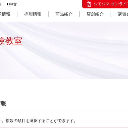
シモジマ オンライ
SH
中文
IR情報
採用情報
商品紹介
店舗紹介
講習
験教室
情報
い。複数の項目を選択することができます。