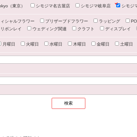
e tokyo（東京）
シモジマ名古屋店
シモジマ岐阜店
シモジ
ィシャルフラワー
プリザーブドフラワー
ラッピング
PO
リボンレイ
ウェディング関連
クラフト
ディスプレイ
月曜日
火曜日
水曜日
木曜日
金曜日
土曜日