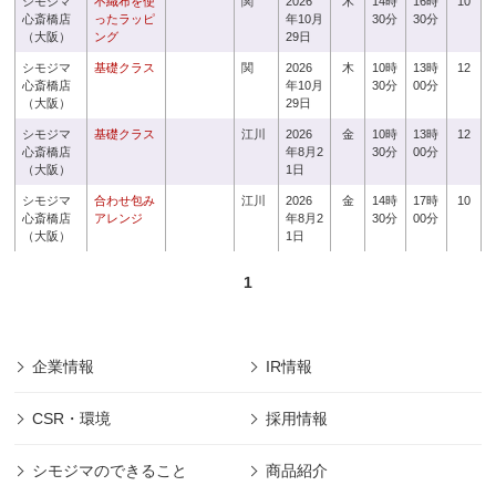
シモジマ
不織布を使
関
2026
木
14時
16時
10
心斎橋店
ったラッピ
年10月
30分
30分
（大阪）
ング
29日
シモジマ
基礎クラス
関
2026
木
10時
13時
12
心斎橋店
年10月
30分
00分
（大阪）
29日
シモジマ
基礎クラス
江川
2026
金
10時
13時
12
心斎橋店
年8月2
30分
00分
（大阪）
1日
シモジマ
合わせ包み
江川
2026
金
14時
17時
10
心斎橋店
アレンジ
年8月2
30分
00分
（大阪）
1日
1
企業情報
IR情報
CSR・環境
採用情報
シモジマのできること
商品紹介