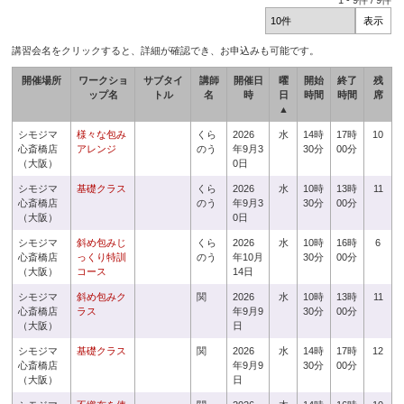
1
-
9
件 /
9
件
講習会名をクリックすると、詳細が確認でき、お申込みも可能です。
開催場所
ワークショ
サブタイ
講師
開催日
曜
開始
終了
残
ップ名
トル
名
時
日
時間
時間
席
▲
シモジマ
様々な包み
くら
2026
水
14時
17時
10
心斎橋店
アレンジ
のう
年9月3
30分
00分
（大阪）
0日
シモジマ
基礎クラス
くら
2026
水
10時
13時
11
心斎橋店
のう
年9月3
30分
00分
（大阪）
0日
シモジマ
斜め包みじ
くら
2026
水
10時
16時
6
心斎橋店
っくり特訓
のう
年10月
30分
00分
（大阪）
コース
14日
シモジマ
斜め包みク
関
2026
水
10時
13時
11
心斎橋店
ラス
年9月9
30分
00分
（大阪）
日
シモジマ
基礎クラス
関
2026
水
14時
17時
12
心斎橋店
年9月9
30分
00分
（大阪）
日