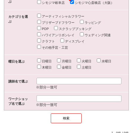
ぶ
シモジマ岐阜店
シモジマ心斎橋店（大阪）
アーティフィシャルフラワー
カテゴリを選
ぶ
プリザーブドフラワー
ラッピング
POP
スクラップブッキング
ハワイアンリボンレイ
ウェディング関連
クラフト
ディスプレイ
その他手芸・工芸
日曜日
月曜日
火曜日
水曜日
曜日を選ぶ
木曜日
金曜日
土曜日
講師名で選ぶ
※部分一致可
ワークショッ
プ名で選ぶ
※部分一致可