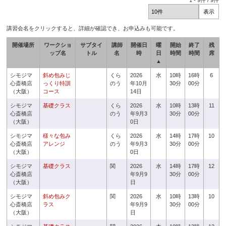
1
-
9
件 /
9
件
講習会名をクリックすると、詳細が確認でき、お申込みも可能です。
開催場所
ワークショ
サブタイ
講師
開催日
曜
開始
終了
残
ップ名
トル
名
時
日
時間
時間
席
▲
シモジマ
斜め包みじ
くら
2026
水
10時
16時
6
心斎橋店
っくり特訓
のう
年10月
30分
00分
（大阪）
コース
14日
シモジマ
基礎クラス
くら
2026
水
10時
13時
11
心斎橋店
のう
年9月3
30分
00分
（大阪）
0日
シモジマ
様々な包み
くら
2026
水
14時
17時
10
心斎橋店
アレンジ
のう
年9月3
30分
00分
（大阪）
0日
シモジマ
基礎クラス
関
2026
水
14時
17時
12
心斎橋店
年9月9
30分
00分
（大阪）
日
シモジマ
斜め包みク
関
2026
水
10時
13時
10
心斎橋店
ラス
年9月9
30分
00分
（大阪）
日