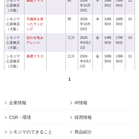
シモジマ
基礎クラス
関
2026
木
10時
13時
12
心斎橋店
年10月
30分
00分
（大阪）
29日
シモジマ
不織布を使
関
2026
木
14時
16時
10
心斎橋店
ったラッピ
年10月
30分
30分
（大阪）
ング
29日
シモジマ
合わせ包み
江川
2026
金
14時
17時
10
心斎橋店
アレンジ
年8月2
30分
00分
（大阪）
1日
シモジマ
基礎クラス
江川
2026
金
10時
13時
12
心斎橋店
年8月2
30分
00分
（大阪）
1日
1
企業情報
IR情報
CSR・環境
採用情報
シモジマのできること
商品紹介