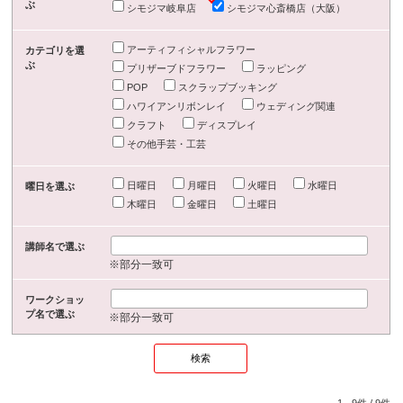
ぶ
シモジマ岐阜店
シモジマ心斎橋店（大阪）
アーティフィシャルフラワー
カテゴリを選
ぶ
プリザーブドフラワー
ラッピング
POP
スクラップブッキング
ハワイアンリボンレイ
ウェディング関連
クラフト
ディスプレイ
その他手芸・工芸
日曜日
月曜日
火曜日
水曜日
曜日を選ぶ
木曜日
金曜日
土曜日
講師名で選ぶ
※部分一致可
ワークショッ
プ名で選ぶ
※部分一致可