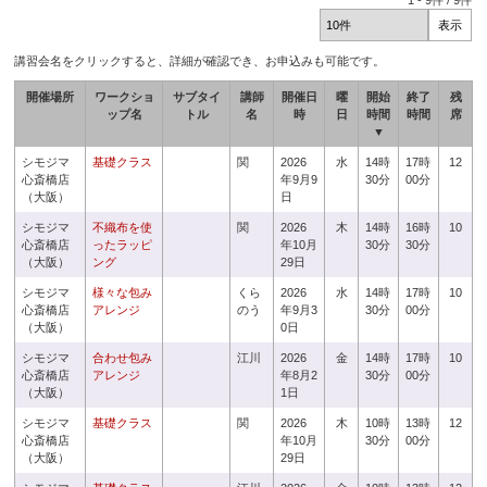
1
-
9
件 /
9
件
講習会名をクリックすると、詳細が確認でき、お申込みも可能です。
開催場所
ワークショ
サブタイ
講師
開催日
曜
開始
終了
残
ップ名
トル
名
時
日
時間
時間
席
▼
シモジマ
基礎クラス
関
2026
水
14時
17時
12
心斎橋店
年9月9
30分
00分
（大阪）
日
シモジマ
不織布を使
関
2026
木
14時
16時
10
心斎橋店
ったラッピ
年10月
30分
30分
（大阪）
ング
29日
シモジマ
様々な包み
くら
2026
水
14時
17時
10
心斎橋店
アレンジ
のう
年9月3
30分
00分
（大阪）
0日
シモジマ
合わせ包み
江川
2026
金
14時
17時
10
心斎橋店
アレンジ
年8月2
30分
00分
（大阪）
1日
シモジマ
基礎クラス
関
2026
木
10時
13時
12
心斎橋店
年10月
30分
00分
（大阪）
29日