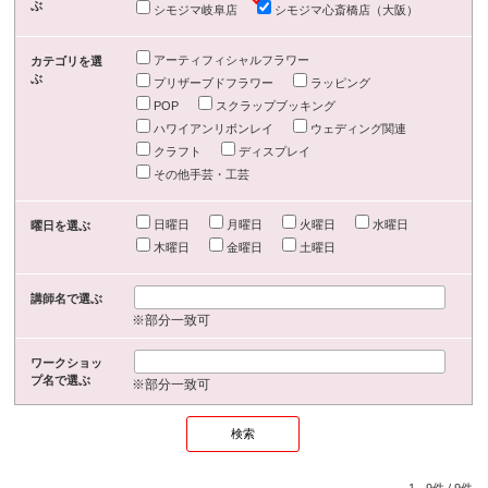
ぶ
シモジマ岐阜店
シモジマ心斎橋店（大阪）
アーティフィシャルフラワー
カテゴリを選
ぶ
プリザーブドフラワー
ラッピング
POP
スクラップブッキング
ハワイアンリボンレイ
ウェディング関連
クラフト
ディスプレイ
その他手芸・工芸
日曜日
月曜日
火曜日
水曜日
曜日を選ぶ
木曜日
金曜日
土曜日
講師名で選ぶ
※部分一致可
ワークショッ
プ名で選ぶ
※部分一致可