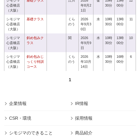
シモジマ
基礎クラス
江川
2026
金
10時
13時
12
心斎橋店
年8月2
30分
00分
（大阪）
1日
シモジマ
基礎クラス
くら
2026
水
10時
13時
11
心斎橋店
のう
年9月3
30分
00分
（大阪）
0日
シモジマ
斜め包みク
関
2026
水
10時
13時
10
心斎橋店
ラス
年9月9
30分
00分
（大阪）
日
シモジマ
斜め包みじ
くら
2026
水
10時
16時
6
心斎橋店
っくり特訓
のう
年10月
30分
00分
（大阪）
コース
14日
1
企業情報
IR情報
CSR・環境
採用情報
シモジマのできること
商品紹介