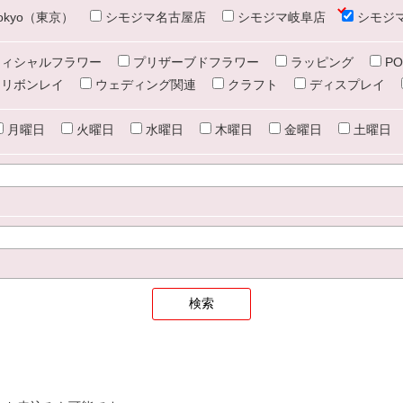
e tokyo（東京）
シモジマ名古屋店
シモジマ岐阜店
シモジ
ィシャルフラワー
プリザーブドフラワー
ラッピング
PO
リボンレイ
ウェディング関連
クラフト
ディスプレイ
月曜日
火曜日
水曜日
木曜日
金曜日
土曜日