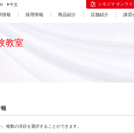
シモジマ オンライ
SH
中文
IR情報
採用情報
商品紹介
店舗紹介
講習
験教室
情報
い。複数の項目を選択することができます。