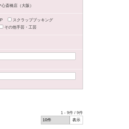
マ心斎橋店（大阪）
P
スクラップブッキング
その他手芸・工芸
1
-
9
件 /
9
件