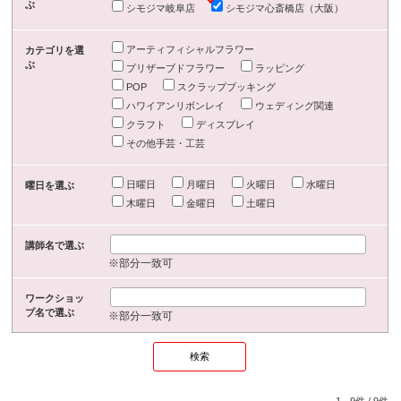
ぶ
シモジマ岐阜店
シモジマ心斎橋店（大阪）
アーティフィシャルフラワー
カテゴリを選
ぶ
プリザーブドフラワー
ラッピング
POP
スクラップブッキング
ハワイアンリボンレイ
ウェディング関連
クラフト
ディスプレイ
その他手芸・工芸
日曜日
月曜日
火曜日
水曜日
曜日を選ぶ
木曜日
金曜日
土曜日
講師名で選ぶ
※部分一致可
ワークショッ
プ名で選ぶ
※部分一致可