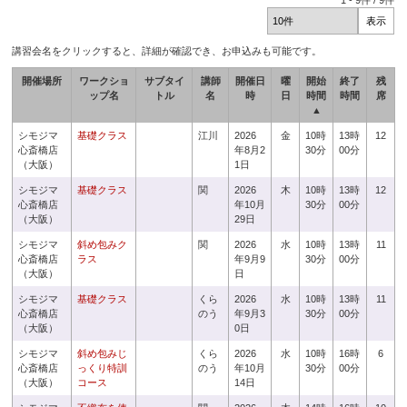
1
-
9
件 /
9
件
講習会名をクリックすると、詳細が確認でき、お申込みも可能です。
開催場所
ワークショ
サブタイ
講師
開催日
曜
開始
終了
残
ップ名
トル
名
時
日
時間
時間
席
▲
シモジマ
基礎クラス
江川
2026
金
10時
13時
12
心斎橋店
年8月2
30分
00分
（大阪）
1日
シモジマ
基礎クラス
関
2026
木
10時
13時
12
心斎橋店
年10月
30分
00分
（大阪）
29日
シモジマ
斜め包みク
関
2026
水
10時
13時
11
心斎橋店
ラス
年9月9
30分
00分
（大阪）
日
シモジマ
基礎クラス
くら
2026
水
10時
13時
11
心斎橋店
のう
年9月3
30分
00分
（大阪）
0日
シモジマ
斜め包みじ
くら
2026
水
10時
16時
6
心斎橋店
っくり特訓
のう
年10月
30分
00分
（大阪）
コース
14日