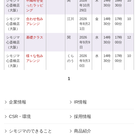
シモジマ
不織布を使
関
2026
木
14時
16時
10
心斎橋店
ったラッピ
年10月
30分
30分
（大阪）
ング
29日
シモジマ
合わせ包み
江川
2026
金
14時
17時
10
心斎橋店
アレンジ
年8月2
30分
00分
（大阪）
1日
シモジマ
基礎クラス
関
2026
水
14時
17時
12
心斎橋店
年9月9
30分
00分
（大阪）
日
シモジマ
様々な包み
くら
2026
水
14時
17時
10
心斎橋店
アレンジ
のう
年9月3
30分
00分
（大阪）
0日
1
企業情報
IR情報
CSR・環境
採用情報
シモジマのできること
商品紹介