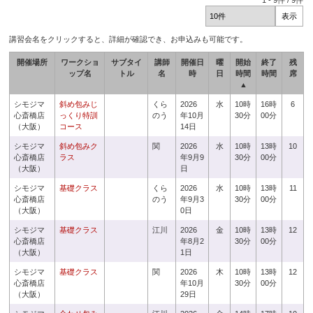
1
-
9
件 /
9
件
講習会名をクリックすると、詳細が確認でき、お申込みも可能です。
開催場所
ワークショ
サブタイ
講師
開催日
曜
開始
終了
残
ップ名
トル
名
時
日
時間
時間
席
▲
シモジマ
斜め包みじ
くら
2026
水
10時
16時
6
心斎橋店
っくり特訓
のう
年10月
30分
00分
（大阪）
コース
14日
シモジマ
斜め包みク
関
2026
水
10時
13時
10
心斎橋店
ラス
年9月9
30分
00分
（大阪）
日
シモジマ
基礎クラス
くら
2026
水
10時
13時
11
心斎橋店
のう
年9月3
30分
00分
（大阪）
0日
シモジマ
基礎クラス
江川
2026
金
10時
13時
12
心斎橋店
年8月2
30分
00分
（大阪）
1日
シモジマ
基礎クラス
関
2026
木
10時
13時
12
心斎橋店
年10月
30分
00分
（大阪）
29日