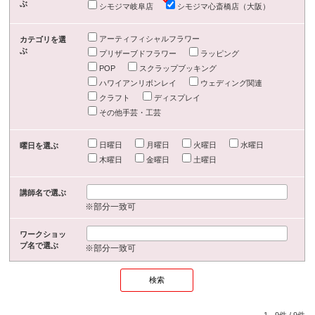
ぶ
シモジマ岐阜店
シモジマ心斎橋店（大阪）
アーティフィシャルフラワー
カテゴリを選
ぶ
プリザーブドフラワー
ラッピング
POP
スクラップブッキング
ハワイアンリボンレイ
ウェディング関連
クラフト
ディスプレイ
その他手芸・工芸
日曜日
月曜日
火曜日
水曜日
曜日を選ぶ
木曜日
金曜日
土曜日
講師名で選ぶ
※部分一致可
ワークショッ
プ名で選ぶ
※部分一致可