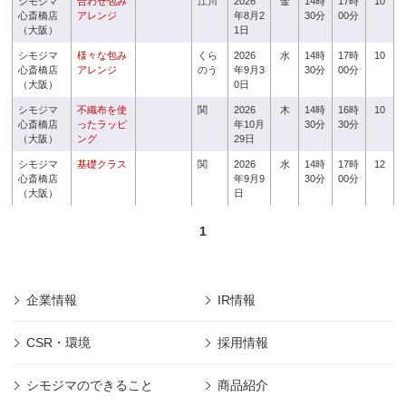
シモジマ
合わせ包み
江川
2026
金
14時
17時
10
心斎橋店
アレンジ
年8月2
30分
00分
（大阪）
1日
シモジマ
様々な包み
くら
2026
水
14時
17時
10
心斎橋店
アレンジ
のう
年9月3
30分
00分
（大阪）
0日
シモジマ
不織布を使
関
2026
木
14時
16時
10
心斎橋店
ったラッピ
年10月
30分
30分
（大阪）
ング
29日
シモジマ
基礎クラス
関
2026
水
14時
17時
12
心斎橋店
年9月9
30分
00分
（大阪）
日
1
企業情報
IR情報
CSR・環境
採用情報
シモジマのできること
商品紹介