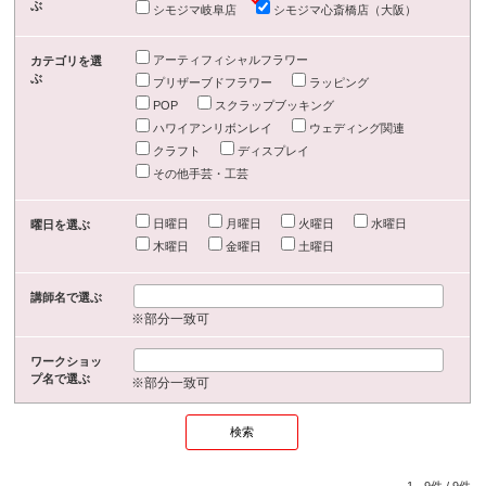
ぶ
シモジマ岐阜店
シモジマ心斎橋店（大阪）
アーティフィシャルフラワー
カテゴリを選
ぶ
プリザーブドフラワー
ラッピング
POP
スクラップブッキング
ハワイアンリボンレイ
ウェディング関連
クラフト
ディスプレイ
その他手芸・工芸
日曜日
月曜日
火曜日
水曜日
曜日を選ぶ
木曜日
金曜日
土曜日
講師名で選ぶ
※部分一致可
ワークショッ
プ名で選ぶ
※部分一致可