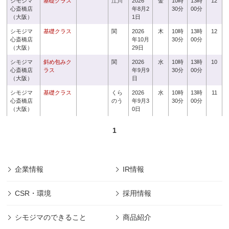
シモジマ
基礎クラス
江川
2026
金
10時
13時
12
心斎橋店
年8月2
30分
00分
（大阪）
1日
シモジマ
基礎クラス
関
2026
木
10時
13時
12
心斎橋店
年10月
30分
00分
（大阪）
29日
シモジマ
斜め包みク
関
2026
水
10時
13時
10
心斎橋店
ラス
年9月9
30分
00分
（大阪）
日
シモジマ
基礎クラス
くら
2026
水
10時
13時
11
心斎橋店
のう
年9月3
30分
00分
（大阪）
0日
1
企業情報
IR情報
CSR・環境
採用情報
シモジマのできること
商品紹介