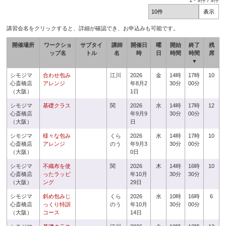
1
-
9
件 /
9
件
講習会名をクリックすると、詳細が確認でき、お申込みも可能です。
開催場所
ワークショ
サブタイ
講師
開催日
曜
開始
終了
残
ップ名
トル
名
時
日
時間
時間
席
▼
シモジマ
合わせ包み
江川
2026
金
14時
17時
10
心斎橋店
アレンジ
年8月2
30分
00分
（大阪）
1日
シモジマ
基礎クラス
関
2026
水
14時
17時
12
心斎橋店
年9月9
30分
00分
（大阪）
日
シモジマ
様々な包み
くら
2026
水
14時
17時
10
心斎橋店
アレンジ
のう
年9月3
30分
00分
（大阪）
0日
シモジマ
不織布を使
関
2026
木
14時
16時
10
心斎橋店
ったラッピ
年10月
30分
30分
（大阪）
ング
29日
シモジマ
斜め包みじ
くら
2026
水
10時
16時
6
心斎橋店
っくり特訓
のう
年10月
30分
00分
（大阪）
コース
14日