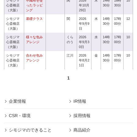
シモジマ
不織布を使
関
2026
木
14時
16時
10
心斎橋店
ったラッピ
年10月
30分
30分
（大阪）
ング
29日
シモジマ
基礎クラス
関
2026
水
14時
17時
12
心斎橋店
年9月9
30分
00分
（大阪）
日
シモジマ
様々な包み
くら
2026
水
14時
17時
10
心斎橋店
アレンジ
のう
年9月3
30分
00分
（大阪）
0日
シモジマ
合わせ包み
江川
2026
金
14時
17時
10
心斎橋店
アレンジ
年8月2
30分
00分
（大阪）
1日
1
企業情報
IR情報
CSR・環境
採用情報
シモジマのできること
商品紹介