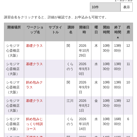
1
-
9
件 /
9
件
講習会名をクリックすると、詳細が確認でき、お申込みも可能です。
開催場所
ワークショ
サブタイ
講師
開催日
曜
開始
終了
残
ップ名
トル
名
時
日
時間
時間
席
▲
シモジマ
基礎クラス
関
2026
木
10時
13時
12
心斎橋店
年10月
30分
00分
（大阪）
29日
シモジマ
基礎クラス
くら
2026
水
10時
13時
11
心斎橋店
のう
年9月3
30分
00分
（大阪）
0日
シモジマ
斜め包みク
関
2026
水
10時
13時
10
心斎橋店
ラス
年9月9
30分
00分
（大阪）
日
シモジマ
基礎クラス
江川
2026
金
10時
13時
12
心斎橋店
年8月2
30分
00分
（大阪）
1日
シモジマ
斜め包みじ
くら
2026
水
10時
16時
6
心斎橋店
っくり特訓
のう
年10月
30分
00分
（大阪）
コース
14日