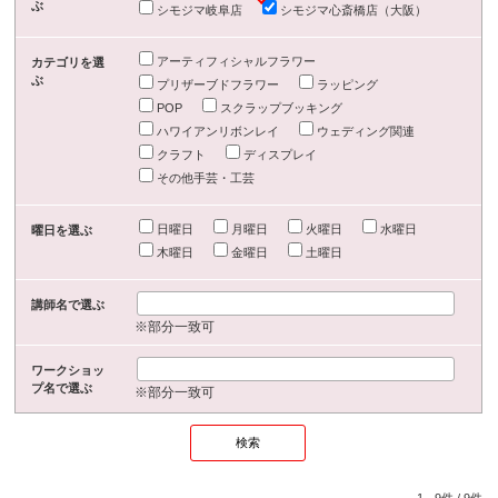
ぶ
シモジマ岐阜店
シモジマ心斎橋店（大阪）
アーティフィシャルフラワー
カテゴリを選
ぶ
プリザーブドフラワー
ラッピング
POP
スクラップブッキング
ハワイアンリボンレイ
ウェディング関連
クラフト
ディスプレイ
その他手芸・工芸
日曜日
月曜日
火曜日
水曜日
曜日を選ぶ
木曜日
金曜日
土曜日
講師名で選ぶ
※部分一致可
ワークショッ
プ名で選ぶ
※部分一致可