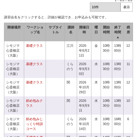
1
-
9
件 /
9
件
講習会名をクリックすると、詳細が確認でき、お申込みも可能です。
開催場所
ワークショ
サブタイ
講師
開催日
曜
開始
終了
残
ップ名
トル
名
時
日
時間
時間
席
▲
シモジマ
基礎クラス
江川
2026
金
10時
13時
12
心斎橋店
年8月2
30分
00分
（大阪）
1日
シモジマ
基礎クラス
くら
2026
水
10時
13時
11
心斎橋店
のう
年9月3
30分
00分
（大阪）
0日
シモジマ
基礎クラス
関
2026
木
10時
13時
12
心斎橋店
年10月
30分
00分
（大阪）
29日
シモジマ
斜め包みク
関
2026
水
10時
13時
10
心斎橋店
ラス
年9月9
30分
00分
（大阪）
日
シモジマ
斜め包みじ
くら
2026
水
10時
16時
6
心斎橋店
っくり特訓
のう
年10月
30分
00分
（大阪）
コース
14日