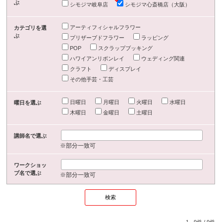
ぶ
シモジマ岐阜店
シモジマ心斎橋店（大阪）
アーティフィシャルフラワー
カテゴリを選
ぶ
プリザーブドフラワー
ラッピング
POP
スクラップブッキング
ハワイアンリボンレイ
ウェディング関連
クラフト
ディスプレイ
その他手芸・工芸
日曜日
月曜日
火曜日
水曜日
曜日を選ぶ
木曜日
金曜日
土曜日
講師名で選ぶ
※部分一致可
ワークショッ
プ名で選ぶ
※部分一致可