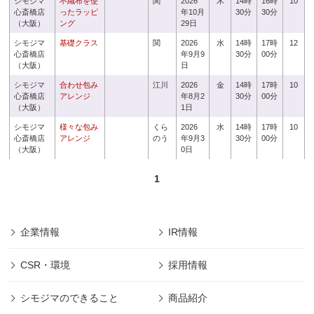
シモジマ
不織布を使
関
2026
木
14時
16時
10
心斎橋店
ったラッピ
年10月
30分
30分
（大阪）
ング
29日
シモジマ
基礎クラス
関
2026
水
14時
17時
12
心斎橋店
年9月9
30分
00分
（大阪）
日
シモジマ
合わせ包み
江川
2026
金
14時
17時
10
心斎橋店
アレンジ
年8月2
30分
00分
（大阪）
1日
シモジマ
様々な包み
くら
2026
水
14時
17時
10
心斎橋店
アレンジ
のう
年9月3
30分
00分
（大阪）
0日
1
企業情報
IR情報
CSR・環境
採用情報
シモジマのできること
商品紹介