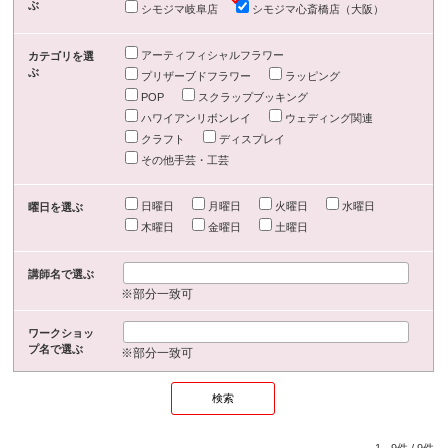
ぶ
シモジマ岐阜店
シモジマ心斎橋店（大阪）
アーティフィシャルフラワー
カテゴリを選
ぶ
プリザーブドフラワー
ラッピング
POP
スクラップブッキング
ハワイアンリボンレイ
ウェディング関連
クラフト
ディスプレイ
その他手芸・工芸
日曜日
月曜日
火曜日
水曜日
曜日を選ぶ
木曜日
金曜日
土曜日
講師名で選ぶ
※部分一致可
ワークショッ
プ名で選ぶ
※部分一致可