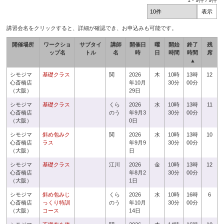
1
-
9
件 /
9
件
講習会名をクリックすると、詳細が確認でき、お申込みも可能です。
開催場所
ワークショ
サブタイ
講師
開催日
曜
開始
終了
残
ップ名
トル
名
時
日
時間
時間
席
▲
シモジマ
基礎クラス
関
2026
木
10時
13時
12
心斎橋店
年10月
30分
00分
（大阪）
29日
シモジマ
基礎クラス
くら
2026
水
10時
13時
11
心斎橋店
のう
年9月3
30分
00分
（大阪）
0日
シモジマ
斜め包みク
関
2026
水
10時
13時
10
心斎橋店
ラス
年9月9
30分
00分
（大阪）
日
シモジマ
基礎クラス
江川
2026
金
10時
13時
12
心斎橋店
年8月2
30分
00分
（大阪）
1日
シモジマ
斜め包みじ
くら
2026
水
10時
16時
6
心斎橋店
っくり特訓
のう
年10月
30分
00分
（大阪）
コース
14日