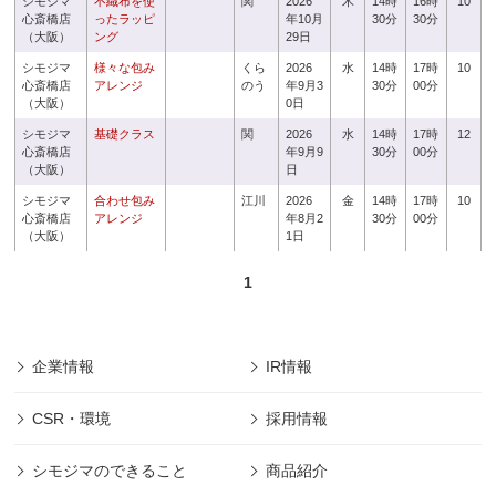
シモジマ
不織布を使
関
2026
木
14時
16時
10
心斎橋店
ったラッピ
年10月
30分
30分
（大阪）
ング
29日
シモジマ
様々な包み
くら
2026
水
14時
17時
10
心斎橋店
アレンジ
のう
年9月3
30分
00分
（大阪）
0日
シモジマ
基礎クラス
関
2026
水
14時
17時
12
心斎橋店
年9月9
30分
00分
（大阪）
日
シモジマ
合わせ包み
江川
2026
金
14時
17時
10
心斎橋店
アレンジ
年8月2
30分
00分
（大阪）
1日
1
企業情報
IR情報
CSR・環境
採用情報
シモジマのできること
商品紹介