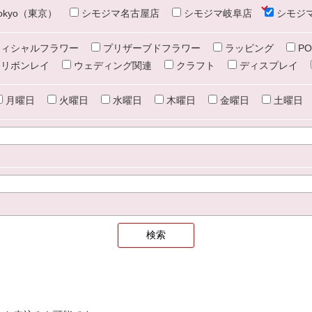
e tokyo（東京）
シモジマ名古屋店
シモジマ岐阜店
シモジ
ィシャルフラワー
プリザーブドフラワー
ラッピング
PO
リボンレイ
ウェディング関連
クラフト
ディスプレイ
月曜日
火曜日
水曜日
木曜日
金曜日
土曜日