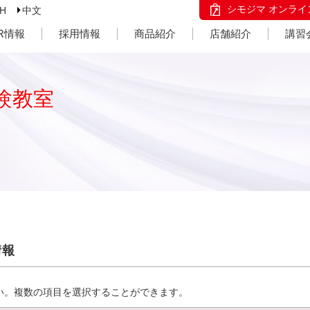
シモジマ オンライ
SH
中文
IR情報
採用情報
商品紹介
店舗紹介
講習
験教室
情報
い。複数の項目を選択することができます。