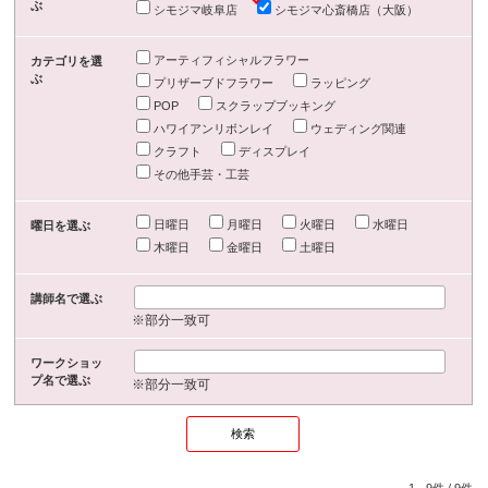
ぶ
シモジマ岐阜店
シモジマ心斎橋店（大阪）
アーティフィシャルフラワー
カテゴリを選
ぶ
プリザーブドフラワー
ラッピング
POP
スクラップブッキング
ハワイアンリボンレイ
ウェディング関連
クラフト
ディスプレイ
その他手芸・工芸
日曜日
月曜日
火曜日
水曜日
曜日を選ぶ
木曜日
金曜日
土曜日
講師名で選ぶ
※部分一致可
ワークショッ
プ名で選ぶ
※部分一致可