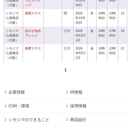
心斎橋店
ったラッピ
年10月
30分
30分
（大阪）
ング
29日
シモジマ
基礎クラス
関
2026
木
10時
13時
12
心斎橋店
年10月
30分
00分
（大阪）
29日
シモジマ
合わせ包み
江川
2026
金
14時
17時
10
心斎橋店
アレンジ
年8月2
30分
00分
（大阪）
1日
シモジマ
基礎クラス
江川
2026
金
10時
13時
12
心斎橋店
年8月2
30分
00分
（大阪）
1日
1
企業情報
IR情報
CSR・環境
採用情報
シモジマのできること
商品紹介