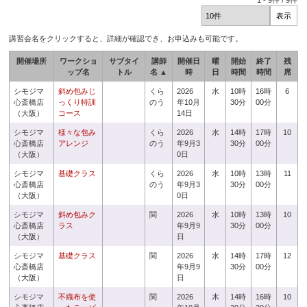
1
-
9
件 /
9
件
講習会名をクリックすると、詳細が確認でき、お申込みも可能です。
開催場所
ワークショ
サブタイ
講師
開催日
曜
開始
終了
残
ップ名
トル
名 ▲
時
日
時間
時間
席
シモジマ
斜め包みじ
くら
2026
水
10時
16時
6
心斎橋店
っくり特訓
のう
年10月
30分
00分
（大阪）
コース
14日
シモジマ
様々な包み
くら
2026
水
14時
17時
10
心斎橋店
アレンジ
のう
年9月3
30分
00分
（大阪）
0日
シモジマ
基礎クラス
くら
2026
水
10時
13時
11
心斎橋店
のう
年9月3
30分
00分
（大阪）
0日
シモジマ
斜め包みク
関
2026
水
10時
13時
10
心斎橋店
ラス
年9月9
30分
00分
（大阪）
日
シモジマ
基礎クラス
関
2026
水
14時
17時
12
心斎橋店
年9月9
30分
00分
（大阪）
日
シモジマ
不織布を使
関
2026
木
14時
16時
10