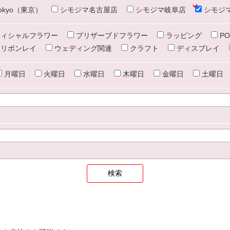
e tokyo（東京）
シモジマ名古屋店
シモジマ岐阜店
シモジ
ィシャルフラワー
プリザーブドフラワー
ラッピング
PO
リボンレイ
ウェディング関連
クラフト
ディスプレイ
月曜日
火曜日
水曜日
木曜日
金曜日
土曜日