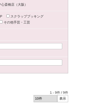
マ心斎橋店（大阪）
P
スクラップブッキング
その他手芸・工芸
1
-
9
件 /
9
件