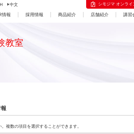
シモジマ オンライ
SH
中文
IR情報
採用情報
商品紹介
店舗紹介
講習
験教室
情報
い。複数の項目を選択することができます。