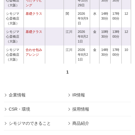
心斎橋店
ったラッピ
年10月
30分
30分
（大阪）
ング
29日
シモジマ
基礎クラス
関
2026
水
14時
17時
12
心斎橋店
年9月9
30分
00分
（大阪）
日
シモジマ
基礎クラス
江川
2026
金
10時
13時
12
心斎橋店
年8月2
30分
00分
（大阪）
1日
シモジマ
合わせ包み
江川
2026
金
14時
17時
10
心斎橋店
アレンジ
年8月2
30分
00分
（大阪）
1日
1
企業情報
IR情報
CSR・環境
採用情報
シモジマのできること
商品紹介