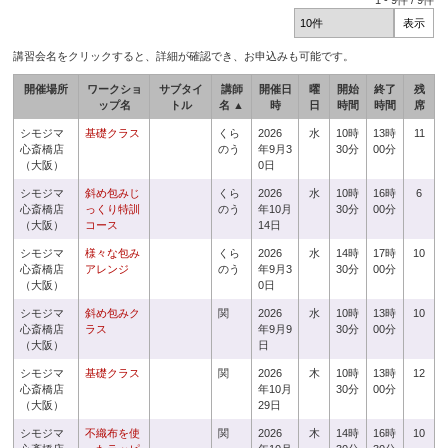
1
-
9
件 /
9
件
講習会名をクリックすると、詳細が確認でき、お申込みも可能です。
開催場所
ワークショ
サブタイ
講師
開催日
曜
開始
終了
残
ップ名
トル
名 ▲
時
日
時間
時間
席
シモジマ
基礎クラス
くら
2026
水
10時
13時
11
心斎橋店
のう
年9月3
30分
00分
（大阪）
0日
シモジマ
斜め包みじ
くら
2026
水
10時
16時
6
心斎橋店
っくり特訓
のう
年10月
30分
00分
（大阪）
コース
14日
シモジマ
様々な包み
くら
2026
水
14時
17時
10
心斎橋店
アレンジ
のう
年9月3
30分
00分
（大阪）
0日
シモジマ
斜め包みク
関
2026
水
10時
13時
10
心斎橋店
ラス
年9月9
30分
00分
（大阪）
日
シモジマ
基礎クラス
関
2026
木
10時
13時
12
心斎橋店
年10月
30分
00分
（大阪）
29日
シモジマ
不織布を使
関
2026
木
14時
16時
10