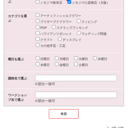
ぶ
シモジマ岐阜店
シモジマ心斎橋店（大阪）
アーティフィシャルフラワー
カテゴリを選
ぶ
プリザーブドフラワー
ラッピング
POP
スクラップブッキング
ハワイアンリボンレイ
ウェディング関連
クラフト
ディスプレイ
その他手芸・工芸
日曜日
月曜日
火曜日
水曜日
曜日を選ぶ
木曜日
金曜日
土曜日
講師名で選ぶ
※部分一致可
ワークショッ
プ名で選ぶ
※部分一致可