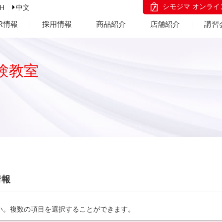
シモジマ オンライ
SH
中文
IR情報
採用情報
商品紹介
店舗紹介
講習
験教室
情報
い。複数の項目を選択することができます。