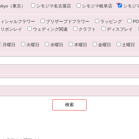
e tokyo（東京）
シモジマ名古屋店
シモジマ岐阜店
シモジ
ィシャルフラワー
プリザーブドフラワー
ラッピング
PO
リボンレイ
ウェディング関連
クラフト
ディスプレイ
月曜日
火曜日
水曜日
木曜日
金曜日
土曜日