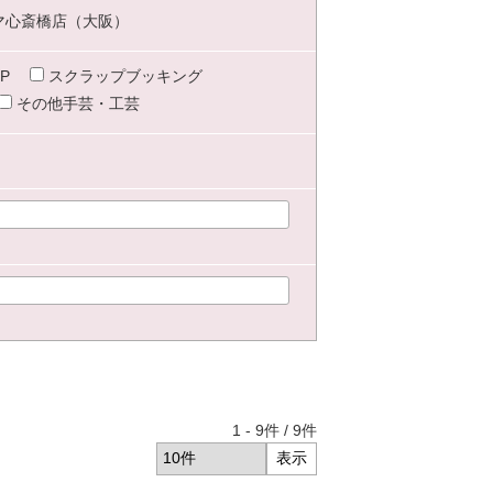
マ心斎橋店（大阪）
P
スクラップブッキング
その他手芸・工芸
1
-
9
件 /
9
件