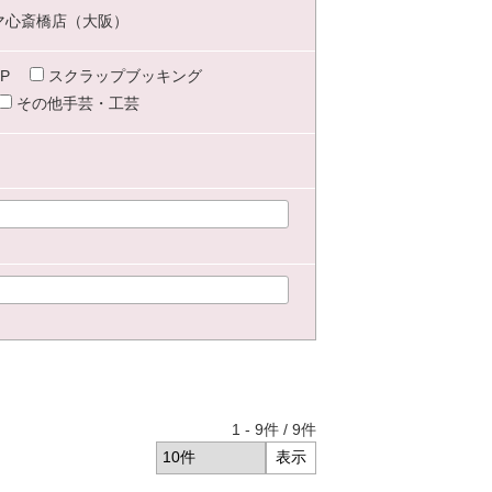
マ心斎橋店（大阪）
P
スクラップブッキング
その他手芸・工芸
1
-
9
件 /
9
件