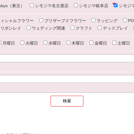
e tokyo（東京）
シモジマ名古屋店
シモジマ岐阜店
シモジ
ィシャルフラワー
プリザーブドフラワー
ラッピング
PO
リボンレイ
ウェディング関連
クラフト
ディスプレイ
月曜日
火曜日
水曜日
木曜日
金曜日
土曜日