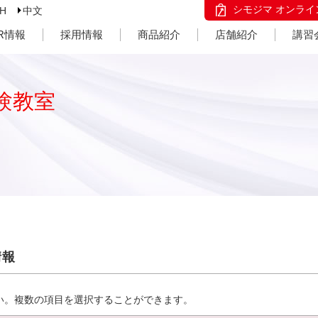
シモジマ オンライ
SH
中文
IR情報
採用情報
商品紹介
店舗紹介
講習
験教室
情報
い。複数の項目を選択することができます。