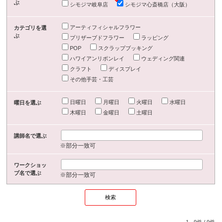
ぶ
シモジマ岐阜店
シモジマ心斎橋店（大阪）
アーティフィシャルフラワー
カテゴリを選
ぶ
プリザーブドフラワー
ラッピング
POP
スクラップブッキング
ハワイアンリボンレイ
ウェディング関連
クラフト
ディスプレイ
その他手芸・工芸
日曜日
月曜日
火曜日
水曜日
曜日を選ぶ
木曜日
金曜日
土曜日
講師名で選ぶ
※部分一致可
ワークショッ
プ名で選ぶ
※部分一致可