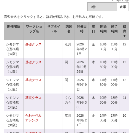
1
-
9
件 /
9
件
講習会名をクリックすると、詳細が確認でき、お申込みも可能です。
開催場所
ワークショ
サブタイ
講師
開催日
曜
開始
終了
残
ップ名
トル
名
時
日
時間
時間
席
▼
シモジマ
基礎クラス
江川
2026
金
10時
13時
12
心斎橋店
年8月2
30分
00分
（大阪）
1日
シモジマ
基礎クラス
関
2026
木
10時
13時
12
心斎橋店
年10月
30分
00分
（大阪）
29日
シモジマ
基礎クラス
関
2026
水
14時
17時
12
心斎橋店
年9月9
30分
00分
（大阪）
日
シモジマ
基礎クラス
くら
2026
水
10時
13時
11
心斎橋店
のう
年9月3
30分
00分
（大阪）
0日
シモジマ
合わせ包み
江川
2026
金
14時
17時
10
心斎橋店
アレンジ
年8月2
30分
00分
（大阪）
1日