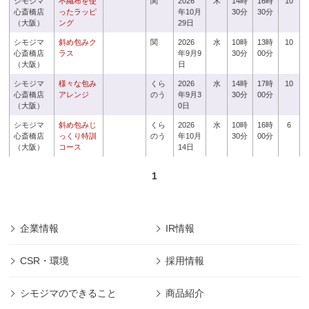
シモジマ
不織布を使
関
2026
木
14時
16時
10
心斎橋店
ったラッピ
年10月
30分
30分
（大阪）
ング
29日
シモジマ
斜め包みク
関
2026
水
10時
13時
10
心斎橋店
ラス
年9月9
30分
00分
（大阪）
日
シモジマ
様々な包み
くら
2026
水
14時
17時
10
心斎橋店
アレンジ
のう
年9月3
30分
00分
（大阪）
0日
シモジマ
斜め包みじ
くら
2026
水
10時
16時
6
心斎橋店
っくり特訓
のう
年10月
30分
00分
（大阪）
コース
14日
1
企業情報
IR情報
CSR・環境
採用情報
シモジマのできること
商品紹介