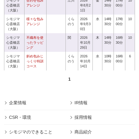
シモジマ
合わせ包み
江川
2026
金
14時
17時
10
心斎橋店
アレンジ
年8月2
30分
00分
（大阪）
1日
シモジマ
様々な包み
くら
2026
水
14時
17時
10
心斎橋店
アレンジ
のう
年9月3
30分
00分
（大阪）
0日
シモジマ
不織布を使
関
2026
木
14時
16時
10
心斎橋店
ったラッピ
年10月
30分
30分
（大阪）
ング
29日
シモジマ
斜め包みじ
くら
2026
水
10時
16時
6
心斎橋店
っくり特訓
のう
年10月
30分
00分
（大阪）
コース
14日
1
企業情報
IR情報
CSR・環境
採用情報
シモジマのできること
商品紹介