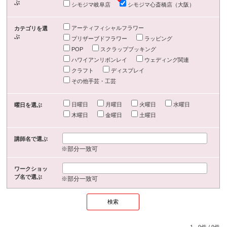
ぶ
シモジマ岐阜店
シモジマ心斎橋店（大阪）
アーティフィシャルフラワー
カテゴリを選
ぶ
プリザーブドフラワー
ラッピング
POP
スクラップブッキング
ハワイアンリボンレイ
ウェディング関連
クラフト
ディスプレイ
その他手芸・工芸
日曜日
月曜日
火曜日
水曜日
曜日を選ぶ
木曜日
金曜日
土曜日
講師名で選ぶ
※部分一致可
ワークショッ
プ名で選ぶ
※部分一致可