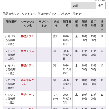
1
-
9
件 /
9
件
講習会名をクリックすると、詳細が確認でき、お申込みも可能です。
開催場所
ワークショ
サブタイ
講師
開催日
曜
開始
終了
残
ップ名
トル
名
時
日
時間
時間
席
▼
シモジマ
基礎クラス
江川
2026
金
10時
13時
12
心斎橋店
年8月2
30分
00分
（大阪）
1日
シモジマ
基礎クラス
関
2026
水
14時
17時
12
心斎橋店
年9月9
30分
00分
（大阪）
日
シモジマ
基礎クラス
関
2026
木
10時
13時
12
心斎橋店
年10月
30分
00分
（大阪）
29日
シモジマ
斜め包みク
関
2026
水
10時
13時
11
心斎橋店
ラス
年9月9
30分
00分
（大阪）
日
シモジマ
基礎クラス
くら
2026
水
10時
13時
11
心斎橋店
のう
年9月3
30分
00分
（大阪）
0日