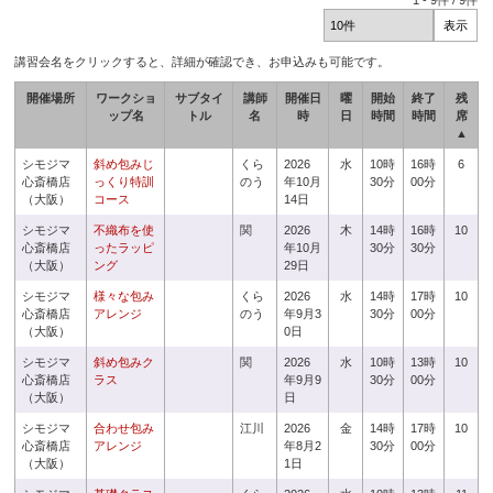
1
-
9
件 /
9
件
講習会名をクリックすると、詳細が確認でき、お申込みも可能です。
開催場所
ワークショ
サブタイ
講師
開催日
曜
開始
終了
残
ップ名
トル
名
時
日
時間
時間
席
▲
シモジマ
斜め包みじ
くら
2026
水
10時
16時
6
心斎橋店
っくり特訓
のう
年10月
30分
00分
（大阪）
コース
14日
シモジマ
不織布を使
関
2026
木
14時
16時
10
心斎橋店
ったラッピ
年10月
30分
30分
（大阪）
ング
29日
シモジマ
様々な包み
くら
2026
水
14時
17時
10
心斎橋店
アレンジ
のう
年9月3
30分
00分
（大阪）
0日
シモジマ
斜め包みク
関
2026
水
10時
13時
10
心斎橋店
ラス
年9月9
30分
00分
（大阪）
日
シモジマ
合わせ包み
江川
2026
金
14時
17時
10
心斎橋店
アレンジ
年8月2
30分
00分
（大阪）
1日