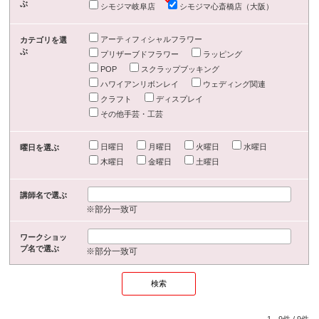
ぶ
シモジマ岐阜店
シモジマ心斎橋店（大阪）
アーティフィシャルフラワー
カテゴリを選
ぶ
プリザーブドフラワー
ラッピング
POP
スクラップブッキング
ハワイアンリボンレイ
ウェディング関連
クラフト
ディスプレイ
その他手芸・工芸
日曜日
月曜日
火曜日
水曜日
曜日を選ぶ
木曜日
金曜日
土曜日
講師名で選ぶ
※部分一致可
ワークショッ
プ名で選ぶ
※部分一致可