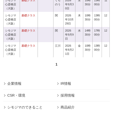
シモジマ
基礎クラス
くら
2026
水
10時
13時
11
心斎橋店
のう
年9月3
30分
00分
（大阪）
0日
シモジマ
基礎クラス
関
2026
木
10時
13時
12
心斎橋店
年10月
30分
00分
（大阪）
29日
シモジマ
基礎クラス
関
2026
水
14時
17時
12
心斎橋店
年9月9
30分
00分
（大阪）
日
シモジマ
基礎クラス
江川
2026
金
10時
13時
12
心斎橋店
年8月2
30分
00分
（大阪）
1日
1
企業情報
IR情報
CSR・環境
採用情報
シモジマのできること
商品紹介