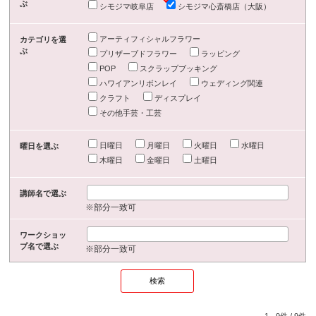
ぶ
シモジマ岐阜店
シモジマ心斎橋店（大阪）
アーティフィシャルフラワー
カテゴリを選
ぶ
プリザーブドフラワー
ラッピング
POP
スクラップブッキング
ハワイアンリボンレイ
ウェディング関連
クラフト
ディスプレイ
その他手芸・工芸
日曜日
月曜日
火曜日
水曜日
曜日を選ぶ
木曜日
金曜日
土曜日
講師名で選ぶ
※部分一致可
ワークショッ
プ名で選ぶ
※部分一致可