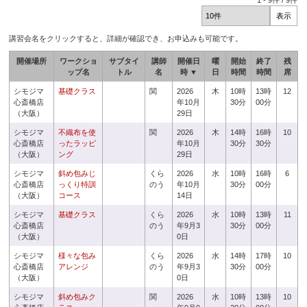
1
-
9
件 /
9
件
講習会名をクリックすると、詳細が確認でき、お申込みも可能です。
開催場所
ワークショ
サブタイ
講師
開催日
曜
開始
終了
残
ップ名
トル
名
時 ▼
日
時間
時間
席
シモジマ
基礎クラス
関
2026
木
10時
13時
12
心斎橋店
年10月
30分
00分
（大阪）
29日
シモジマ
不織布を使
関
2026
木
14時
16時
10
心斎橋店
ったラッピ
年10月
30分
30分
（大阪）
ング
29日
シモジマ
斜め包みじ
くら
2026
水
10時
16時
6
心斎橋店
っくり特訓
のう
年10月
30分
00分
（大阪）
コース
14日
シモジマ
基礎クラス
くら
2026
水
10時
13時
11
心斎橋店
のう
年9月3
30分
00分
（大阪）
0日
シモジマ
様々な包み
くら
2026
水
14時
17時
10
心斎橋店
アレンジ
のう
年9月3
30分
00分
（大阪）
0日
シモジマ
斜め包みク
関
2026
水
10時
13時
10