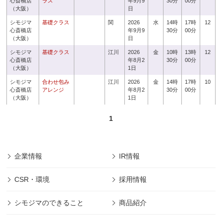
心斎橋店
ラス
年9月9
30分
00分
（大阪）
日
シモジマ
基礎クラス
関
2026
水
14時
17時
12
心斎橋店
年9月9
30分
00分
（大阪）
日
シモジマ
基礎クラス
江川
2026
金
10時
13時
12
心斎橋店
年8月2
30分
00分
（大阪）
1日
シモジマ
合わせ包み
江川
2026
金
14時
17時
10
心斎橋店
アレンジ
年8月2
30分
00分
（大阪）
1日
1
企業情報
IR情報
CSR・環境
採用情報
シモジマのできること
商品紹介