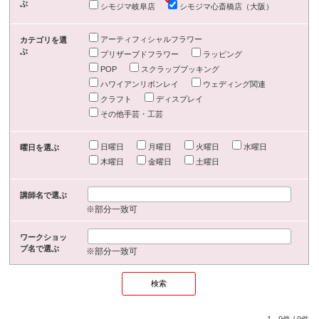
ぶ
シモジマ岐阜店
シモジマ心斎橋店（大阪）
アーティフィシャルフラワー
カテゴリを選
ぶ
プリザーブドフラワー
ラッピング
POP
スクラップブッキング
ハワイアンリボンレイ
ウェディング関連
クラフト
ディスプレイ
その他手芸・工芸
日曜日
月曜日
火曜日
水曜日
曜日を選ぶ
木曜日
金曜日
土曜日
講師名で選ぶ
※部分一致可
ワークショッ
プ名で選ぶ
※部分一致可