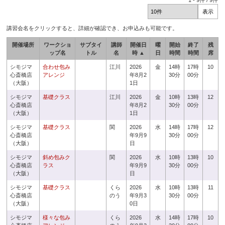
1
-
9
件 /
9
件
講習会名をクリックすると、詳細が確認でき、お申込みも可能です。
開催場所
ワークショ
サブタイ
講師
開催日
曜
開始
終了
残
ップ名
トル
名
時 ▲
日
時間
時間
席
シモジマ
合わせ包み
江川
2026
金
14時
17時
10
心斎橋店
アレンジ
年8月2
30分
00分
（大阪）
1日
シモジマ
基礎クラス
江川
2026
金
10時
13時
12
心斎橋店
年8月2
30分
00分
（大阪）
1日
シモジマ
基礎クラス
関
2026
水
14時
17時
12
心斎橋店
年9月9
30分
00分
（大阪）
日
シモジマ
斜め包みク
関
2026
水
10時
13時
10
心斎橋店
ラス
年9月9
30分
00分
（大阪）
日
シモジマ
基礎クラス
くら
2026
水
10時
13時
11
心斎橋店
のう
年9月3
30分
00分
（大阪）
0日
シモジマ
様々な包み
くら
2026
水
14時
17時
10