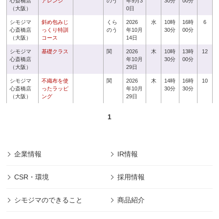
心斎橋店
アレンジ
のう
年9月3
30分
00分
（大阪）
0日
シモジマ
斜め包みじ
くら
2026
水
10時
16時
6
心斎橋店
っくり特訓
のう
年10月
30分
00分
（大阪）
コース
14日
シモジマ
基礎クラス
関
2026
木
10時
13時
12
心斎橋店
年10月
30分
00分
（大阪）
29日
シモジマ
不織布を使
関
2026
木
14時
16時
10
心斎橋店
ったラッピ
年10月
30分
30分
（大阪）
ング
29日
1
企業情報
IR情報
CSR・環境
採用情報
シモジマのできること
商品紹介