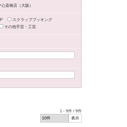
マ心斎橋店（大阪）
P
スクラップブッキング
その他手芸・工芸
1
-
9
件 /
9
件