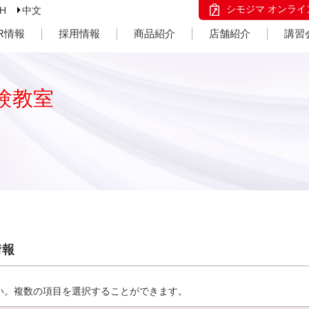
シモジマ オンライ
SH
中文
IR情報
採用情報
商品紹介
店舗紹介
講習
験教室
情報
い。複数の項目を選択することができます。