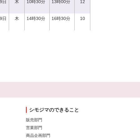
29日
木
10時30分
13時00分
12
29日
木
14時30分
16時30分
10
シモジマのできること
販売部門
営業部門
商品企画部門