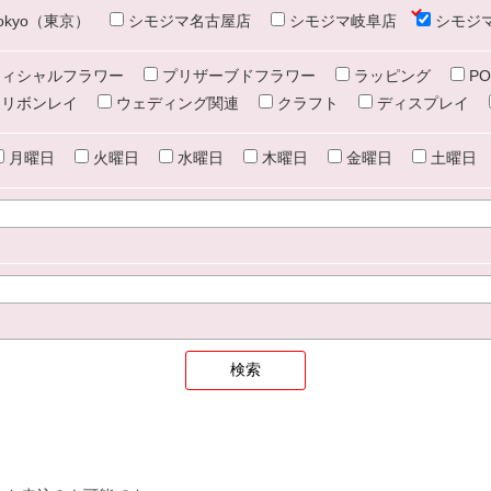
e tokyo（東京）
シモジマ名古屋店
シモジマ岐阜店
シモジ
ィシャルフラワー
プリザーブドフラワー
ラッピング
PO
リボンレイ
ウェディング関連
クラフト
ディスプレイ
月曜日
火曜日
水曜日
木曜日
金曜日
土曜日