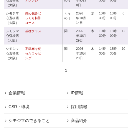
心斎橋店
アレンジ
のう
年9月3
30分
00分
（大阪）
0日
シモジマ
斜め包みじ
くら
2026
水
10時
16時
6
心斎橋店
っくり特訓
のう
年10月
30分
00分
（大阪）
コース
14日
シモジマ
基礎クラス
関
2026
木
10時
13時
12
心斎橋店
年10月
30分
00分
（大阪）
29日
シモジマ
不織布を使
関
2026
木
14時
16時
10
心斎橋店
ったラッピ
年10月
30分
30分
（大阪）
ング
29日
1
企業情報
IR情報
CSR・環境
採用情報
シモジマのできること
商品紹介