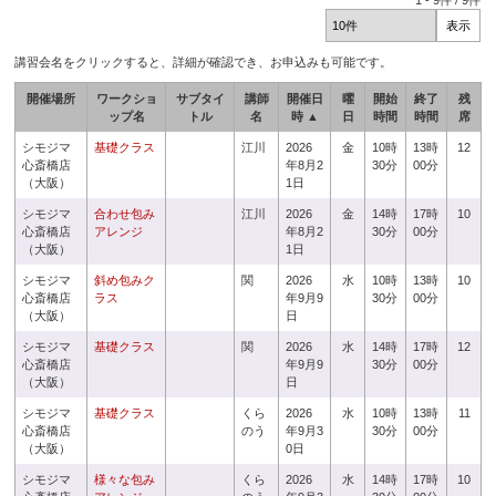
1
-
9
件 /
9
件
講習会名をクリックすると、詳細が確認でき、お申込みも可能です。
開催場所
ワークショ
サブタイ
講師
開催日
曜
開始
終了
残
ップ名
トル
名
時 ▲
日
時間
時間
席
シモジマ
基礎クラス
江川
2026
金
10時
13時
12
心斎橋店
年8月2
30分
00分
（大阪）
1日
シモジマ
合わせ包み
江川
2026
金
14時
17時
10
心斎橋店
アレンジ
年8月2
30分
00分
（大阪）
1日
シモジマ
斜め包みク
関
2026
水
10時
13時
10
心斎橋店
ラス
年9月9
30分
00分
（大阪）
日
シモジマ
基礎クラス
関
2026
水
14時
17時
12
心斎橋店
年9月9
30分
00分
（大阪）
日
シモジマ
基礎クラス
くら
2026
水
10時
13時
11
心斎橋店
のう
年9月3
30分
00分
（大阪）
0日
シモジマ
様々な包み
くら
2026
水
14時
17時
10