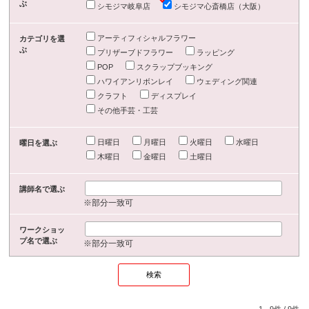
ぶ
シモジマ岐阜店
シモジマ心斎橋店（大阪）
アーティフィシャルフラワー
カテゴリを選
ぶ
プリザーブドフラワー
ラッピング
POP
スクラップブッキング
ハワイアンリボンレイ
ウェディング関連
クラフト
ディスプレイ
その他手芸・工芸
日曜日
月曜日
火曜日
水曜日
曜日を選ぶ
木曜日
金曜日
土曜日
講師名で選ぶ
※部分一致可
ワークショッ
プ名で選ぶ
※部分一致可