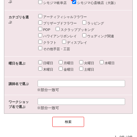
ぶ
シモジマ岐阜店
シモジマ心斎橋店（大阪）
アーティフィシャルフラワー
カテゴリを選
ぶ
プリザーブドフラワー
ラッピング
POP
スクラップブッキング
ハワイアンリボンレイ
ウェディング関連
クラフト
ディスプレイ
その他手芸・工芸
日曜日
月曜日
火曜日
水曜日
曜日を選ぶ
木曜日
金曜日
土曜日
講師名で選ぶ
※部分一致可
ワークショッ
プ名で選ぶ
※部分一致可