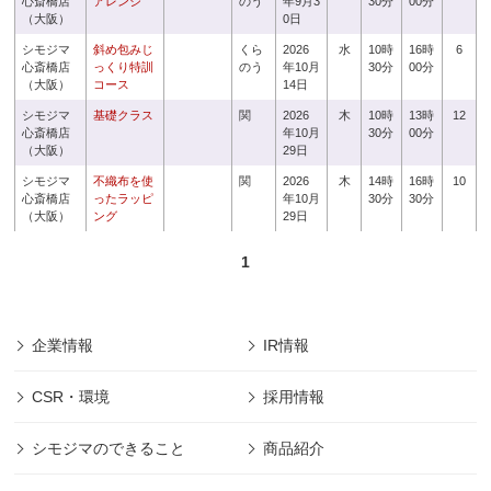
心斎橋店
アレンジ
のう
年9月3
30分
00分
（大阪）
0日
シモジマ
斜め包みじ
くら
2026
水
10時
16時
6
心斎橋店
っくり特訓
のう
年10月
30分
00分
（大阪）
コース
14日
シモジマ
基礎クラス
関
2026
木
10時
13時
12
心斎橋店
年10月
30分
00分
（大阪）
29日
シモジマ
不織布を使
関
2026
木
14時
16時
10
心斎橋店
ったラッピ
年10月
30分
30分
（大阪）
ング
29日
1
企業情報
IR情報
CSR・環境
採用情報
シモジマのできること
商品紹介