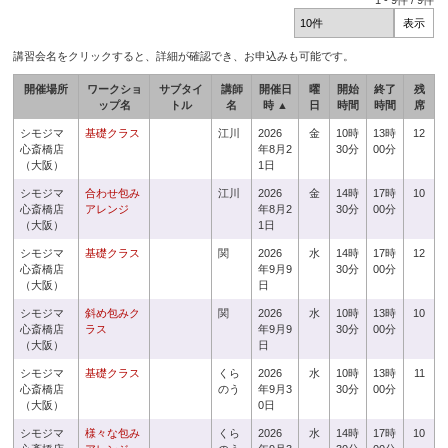
1
-
9
件 /
9
件
講習会名をクリックすると、詳細が確認でき、お申込みも可能です。
開催場所
ワークショ
サブタイ
講師
開催日
曜
開始
終了
残
ップ名
トル
名
時 ▲
日
時間
時間
席
シモジマ
基礎クラス
江川
2026
金
10時
13時
12
心斎橋店
年8月2
30分
00分
（大阪）
1日
シモジマ
合わせ包み
江川
2026
金
14時
17時
10
心斎橋店
アレンジ
年8月2
30分
00分
（大阪）
1日
シモジマ
基礎クラス
関
2026
水
14時
17時
12
心斎橋店
年9月9
30分
00分
（大阪）
日
シモジマ
斜め包みク
関
2026
水
10時
13時
10
心斎橋店
ラス
年9月9
30分
00分
（大阪）
日
シモジマ
基礎クラス
くら
2026
水
10時
13時
11
心斎橋店
のう
年9月3
30分
00分
（大阪）
0日
シモジマ
様々な包み
くら
2026
水
14時
17時
10