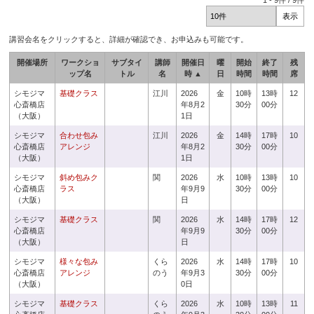
1
-
9
件 /
9
件
講習会名をクリックすると、詳細が確認でき、お申込みも可能です。
開催場所
ワークショ
サブタイ
講師
開催日
曜
開始
終了
残
ップ名
トル
名
時 ▲
日
時間
時間
席
シモジマ
基礎クラス
江川
2026
金
10時
13時
12
心斎橋店
年8月2
30分
00分
（大阪）
1日
シモジマ
合わせ包み
江川
2026
金
14時
17時
10
心斎橋店
アレンジ
年8月2
30分
00分
（大阪）
1日
シモジマ
斜め包みク
関
2026
水
10時
13時
10
心斎橋店
ラス
年9月9
30分
00分
（大阪）
日
シモジマ
基礎クラス
関
2026
水
14時
17時
12
心斎橋店
年9月9
30分
00分
（大阪）
日
シモジマ
様々な包み
くら
2026
水
14時
17時
10
心斎橋店
アレンジ
のう
年9月3
30分
00分
（大阪）
0日
シモジマ
基礎クラス
くら
2026
水
10時
13時
11