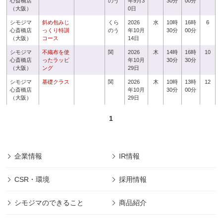
心斎橋店
のう
年9月3
30分
00分
（大阪）
0日
シモジマ
斜め包みじ
くら
2026
水
10時
16時
6
心斎橋店
っくり特訓
のう
年10月
30分
00分
（大阪）
コース
14日
シモジマ
不織布を使
関
2026
木
14時
16時
10
心斎橋店
ったラッピ
年10月
30分
30分
（大阪）
ング
29日
シモジマ
基礎クラス
関
2026
木
10時
13時
12
心斎橋店
年10月
30分
00分
（大阪）
29日
1
企業情報
IR情報
CSR・環境
採用情報
シモジマのできること
商品紹介