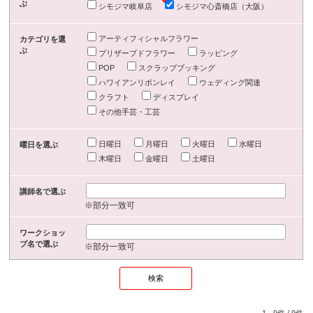
ぶ
シモジマ岐阜店
シモジマ心斎橋店（大阪）
アーティフィシャルフラワー
カテゴリを選
ぶ
プリザーブドフラワー
ラッピング
POP
スクラップブッキング
ハワイアンリボンレイ
ウェディング関連
クラフト
ディスプレイ
その他手芸・工芸
日曜日
月曜日
火曜日
水曜日
曜日を選ぶ
木曜日
金曜日
土曜日
講師名で選ぶ
※部分一致可
ワークショッ
プ名で選ぶ
※部分一致可