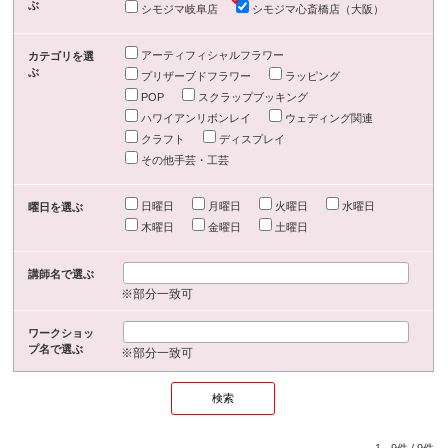
ぶ
シモジマ岐阜店
シモジマ心斎橋店（大阪）
アーティフィシャルフラワー
カテゴリを選
ぶ
プリザーブドフラワー
ラッピング
POP
スクラップブッキング
ハワイアンリボンレイ
ウェディング関連
クラフト
ディスプレイ
その他手芸・工芸
日曜日
月曜日
火曜日
水曜日
曜日を選ぶ
木曜日
金曜日
土曜日
講師名で選ぶ
※部分一致可
ワークショッ
プ名で選ぶ
※部分一致可