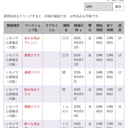
1
-
9
件 /
9
件
講習会名をクリックすると、詳細が確認でき、お申込みも可能です。
開催場所
ワークショ
サブタイ
講師
開催日
曜
開始
終了
残
ップ名
トル
名
時 ▲
日
時間
時間
席
シモジマ
合わせ包み
江川
2026
金
14時
17時
10
心斎橋店
アレンジ
年8月2
30分
00分
（大阪）
1日
シモジマ
基礎クラス
江川
2026
金
10時
13時
12
心斎橋店
年8月2
30分
00分
（大阪）
1日
シモジマ
基礎クラス
関
2026
水
14時
17時
12
心斎橋店
年9月9
30分
00分
（大阪）
日
シモジマ
斜め包みク
関
2026
水
10時
13時
10
心斎橋店
ラス
年9月9
30分
00分
（大阪）
日
シモジマ
基礎クラス
くら
2026
水
10時
13時
11
心斎橋店
のう
年9月3
30分
00分
（大阪）
0日
シモジマ
様々な包み
くら
2026
水
14時
17時
10