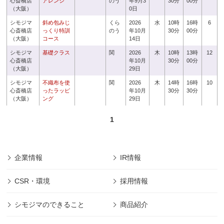
心斎橋店
アレンジ
のう
年9月3
30分
00分
（大阪）
0日
シモジマ
斜め包みじ
くら
2026
水
10時
16時
6
心斎橋店
っくり特訓
のう
年10月
30分
00分
（大阪）
コース
14日
シモジマ
基礎クラス
関
2026
木
10時
13時
12
心斎橋店
年10月
30分
00分
（大阪）
29日
シモジマ
不織布を使
関
2026
木
14時
16時
10
心斎橋店
ったラッピ
年10月
30分
30分
（大阪）
ング
29日
1
企業情報
IR情報
CSR・環境
採用情報
シモジマのできること
商品紹介