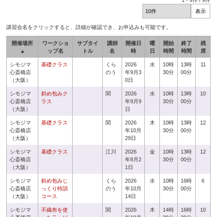
1
-
9
件 /
9
件
講習会名をクリックすると、詳細が確認でき、お申込みも可能です。
開催場所
ワークショ
サブタイ
講師
開催日
曜
開始
終了
残
▲
ップ名
トル
名
時
日
時間
時間
席
シモジマ
基礎クラス
くら
2026
水
10時
13時
11
心斎橋店
のう
年9月3
30分
00分
（大阪）
0日
シモジマ
斜め包みク
関
2026
水
10時
13時
10
心斎橋店
ラス
年9月9
30分
00分
（大阪）
日
シモジマ
基礎クラス
関
2026
木
10時
13時
12
心斎橋店
年10月
30分
00分
（大阪）
29日
シモジマ
基礎クラス
江川
2026
金
10時
13時
12
心斎橋店
年8月2
30分
00分
（大阪）
1日
シモジマ
斜め包みじ
くら
2026
水
10時
16時
6
心斎橋店
っくり特訓
のう
年10月
30分
00分
（大阪）
コース
14日
シモジマ
不織布を使
関
2026
木
14時
16時
10