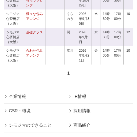
心斎橋店
ったラッピ
年10月
30分
30分
（大阪）
ング
29日
シモジマ
様々な包み
くら
2026
水
14時
17時
10
心斎橋店
アレンジ
のう
年9月3
30分
00分
（大阪）
0日
シモジマ
基礎クラス
関
2026
水
14時
17時
12
心斎橋店
年9月9
30分
00分
（大阪）
日
シモジマ
合わせ包み
江川
2026
金
14時
17時
10
心斎橋店
アレンジ
年8月2
30分
00分
（大阪）
1日
1
企業情報
IR情報
CSR・環境
採用情報
シモジマのできること
商品紹介