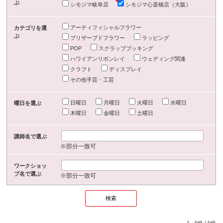
ぶ
シモジマ岐阜店
シモジマ心斎橋店（大阪）
アーティフィシャルフラワー
カテゴリを選
ぶ
プリザーブドフラワー
ラッピング
POP
スクラップブッキング
ハワイアンリボンレイ
ウェディング関連
クラフト
ディスプレイ
その他手芸・工芸
日曜日
月曜日
火曜日
水曜日
曜日を選ぶ
木曜日
金曜日
土曜日
講師名で選ぶ
※部分一致可
ワークショッ
プ名で選ぶ
※部分一致可