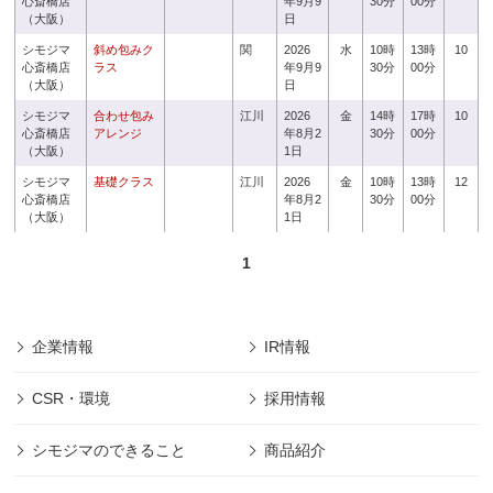
心斎橋店
年9月9
30分
00分
（大阪）
日
シモジマ
斜め包みク
関
2026
水
10時
13時
10
心斎橋店
ラス
年9月9
30分
00分
（大阪）
日
シモジマ
合わせ包み
江川
2026
金
14時
17時
10
心斎橋店
アレンジ
年8月2
30分
00分
（大阪）
1日
シモジマ
基礎クラス
江川
2026
金
10時
13時
12
心斎橋店
年8月2
30分
00分
（大阪）
1日
1
企業情報
IR情報
CSR・環境
採用情報
シモジマのできること
商品紹介