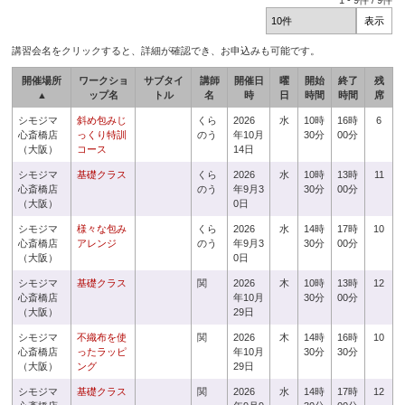
1
-
9
件 /
9
件
講習会名をクリックすると、詳細が確認でき、お申込みも可能です。
開催場所
ワークショ
サブタイ
講師
開催日
曜
開始
終了
残
▲
ップ名
トル
名
時
日
時間
時間
席
シモジマ
斜め包みじ
くら
2026
水
10時
16時
6
心斎橋店
っくり特訓
のう
年10月
30分
00分
（大阪）
コース
14日
シモジマ
基礎クラス
くら
2026
水
10時
13時
11
心斎橋店
のう
年9月3
30分
00分
（大阪）
0日
シモジマ
様々な包み
くら
2026
水
14時
17時
10
心斎橋店
アレンジ
のう
年9月3
30分
00分
（大阪）
0日
シモジマ
基礎クラス
関
2026
木
10時
13時
12
心斎橋店
年10月
30分
00分
（大阪）
29日
シモジマ
不織布を使
関
2026
木
14時
16時
10
心斎橋店
ったラッピ
年10月
30分
30分
（大阪）
ング
29日
シモジマ
基礎クラス
関
2026
水
14時
17時
12