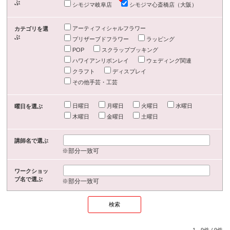
ぶ
シモジマ岐阜店
シモジマ心斎橋店（大阪）
アーティフィシャルフラワー
カテゴリを選
ぶ
プリザーブドフラワー
ラッピング
POP
スクラップブッキング
ハワイアンリボンレイ
ウェディング関連
クラフト
ディスプレイ
その他手芸・工芸
日曜日
月曜日
火曜日
水曜日
曜日を選ぶ
木曜日
金曜日
土曜日
講師名で選ぶ
※部分一致可
ワークショッ
プ名で選ぶ
※部分一致可