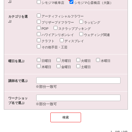
ぶ
シモジマ岐阜店
シモジマ心斎橋店（大阪）
アーティフィシャルフラワー
カテゴリを選
ぶ
プリザーブドフラワー
ラッピング
POP
スクラップブッキング
ハワイアンリボンレイ
ウェディング関連
クラフト
ディスプレイ
その他手芸・工芸
日曜日
月曜日
火曜日
水曜日
曜日を選ぶ
木曜日
金曜日
土曜日
講師名で選ぶ
※部分一致可
ワークショッ
プ名で選ぶ
※部分一致可