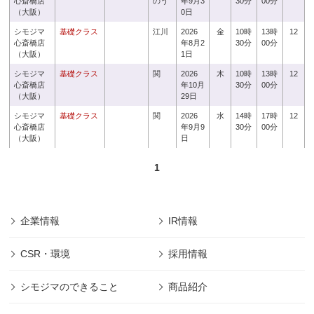
心斎橋店
のう
年9月3
30分
00分
（大阪）
0日
シモジマ
基礎クラス
江川
2026
金
10時
13時
12
心斎橋店
年8月2
30分
00分
（大阪）
1日
シモジマ
基礎クラス
関
2026
木
10時
13時
12
心斎橋店
年10月
30分
00分
（大阪）
29日
シモジマ
基礎クラス
関
2026
水
14時
17時
12
心斎橋店
年9月9
30分
00分
（大阪）
日
1
企業情報
IR情報
CSR・環境
採用情報
シモジマのできること
商品紹介