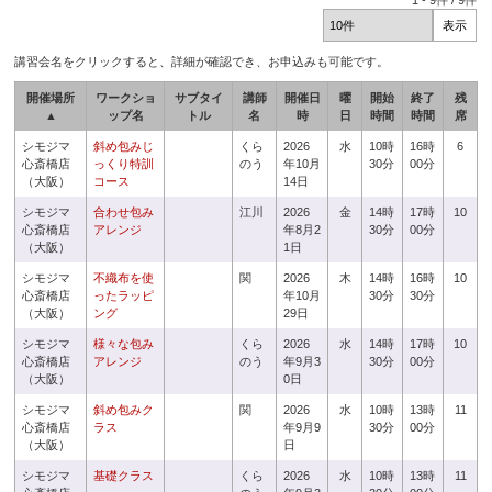
1
-
9
件 /
9
件
講習会名をクリックすると、詳細が確認でき、お申込みも可能です。
開催場所
ワークショ
サブタイ
講師
開催日
曜
開始
終了
残
▲
ップ名
トル
名
時
日
時間
時間
席
シモジマ
斜め包みじ
くら
2026
水
10時
16時
6
心斎橋店
っくり特訓
のう
年10月
30分
00分
（大阪）
コース
14日
シモジマ
合わせ包み
江川
2026
金
14時
17時
10
心斎橋店
アレンジ
年8月2
30分
00分
（大阪）
1日
シモジマ
不織布を使
関
2026
木
14時
16時
10
心斎橋店
ったラッピ
年10月
30分
30分
（大阪）
ング
29日
シモジマ
様々な包み
くら
2026
水
14時
17時
10
心斎橋店
アレンジ
のう
年9月3
30分
00分
（大阪）
0日
シモジマ
斜め包みク
関
2026
水
10時
13時
11
心斎橋店
ラス
年9月9
30分
00分
（大阪）
日
シモジマ
基礎クラス
くら
2026
水
10時
13時
11