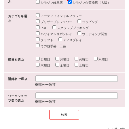
ぶ
シモジマ岐阜店
シモジマ心斎橋店（大阪）
アーティフィシャルフラワー
カテゴリを選
ぶ
プリザーブドフラワー
ラッピング
POP
スクラップブッキング
ハワイアンリボンレイ
ウェディング関連
クラフト
ディスプレイ
その他手芸・工芸
日曜日
月曜日
火曜日
水曜日
曜日を選ぶ
木曜日
金曜日
土曜日
講師名で選ぶ
※部分一致可
ワークショッ
プ名で選ぶ
※部分一致可