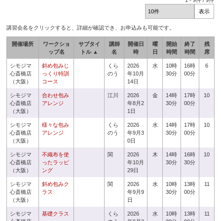
1
-
9
件 /
9
件
講習会名をクリックすると、詳細が確認でき、お申込みも可能です。
開催場所
ワークショ
サブタイ
講師
開催日
曜
開始
終了
残
ップ名
トル ▲
名
時
日
時間
時間
席
シモジマ
斜め包みじ
くら
2026
水
10時
16時
6
心斎橋店
っくり特訓
のう
年10月
30分
00分
（大阪）
コース
14日
シモジマ
合わせ包み
江川
2026
金
14時
17時
10
心斎橋店
アレンジ
年8月2
30分
00分
（大阪）
1日
シモジマ
様々な包み
くら
2026
水
14時
17時
10
心斎橋店
アレンジ
のう
年9月3
30分
00分
（大阪）
0日
シモジマ
不織布を使
関
2026
木
14時
16時
10
心斎橋店
ったラッピ
年10月
30分
30分
（大阪）
ング
29日
シモジマ
斜め包みク
関
2026
水
10時
13時
11
心斎橋店
ラス
年9月9
30分
00分
（大阪）
日
シモジマ
基礎クラス
くら
2026
水
10時
13時
11