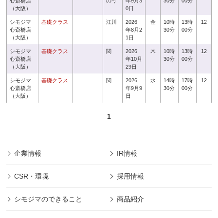
心斎橋店
のう
年9月3
30分
00分
（大阪）
0日
シモジマ
基礎クラス
江川
2026
金
10時
13時
12
心斎橋店
年8月2
30分
00分
（大阪）
1日
シモジマ
基礎クラス
関
2026
木
10時
13時
12
心斎橋店
年10月
30分
00分
（大阪）
29日
シモジマ
基礎クラス
関
2026
水
14時
17時
12
心斎橋店
年9月9
30分
00分
（大阪）
日
1
企業情報
IR情報
CSR・環境
採用情報
シモジマのできること
商品紹介