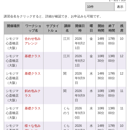
1
-
9
件 /
9
件
講習会名をクリックすると、詳細が確認でき、お申込みも可能です。
開催場所
ワークショ
サブタイ
講師
開催日
曜
開始
終了
残
ップ名
トル ▲
名
時
日
時間
時間
席
シモジマ
合わせ包み
江川
2026
金
14時
17時
10
心斎橋店
アレンジ
年8月2
30分
00分
（大阪）
1日
シモジマ
基礎クラス
江川
2026
金
10時
13時
12
心斎橋店
年8月2
30分
00分
（大阪）
1日
シモジマ
基礎クラス
関
2026
水
14時
17時
12
心斎橋店
年9月9
30分
00分
（大阪）
日
シモジマ
斜め包みク
関
2026
水
10時
13時
11
心斎橋店
ラス
年9月9
30分
00分
（大阪）
日
シモジマ
基礎クラス
くら
2026
水
10時
13時
11
心斎橋店
のう
年9月3
30分
00分
（大阪）
0日
シモジマ
様々な包み
くら
2026
水
14時
17時
10