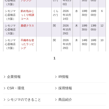
心斎橋店
アレンジ
のう
年9月3
30分
00分
（大阪）
0日
シモジマ
斜め包みじ
くら
2026
水
10時
16時
6
心斎橋店
っくり特訓
のう
年10月
30分
00分
（大阪）
コース
14日
シモジマ
基礎クラス
関
2026
木
10時
13時
12
心斎橋店
年10月
30分
00分
（大阪）
29日
シモジマ
不織布を使
関
2026
木
14時
16時
10
心斎橋店
ったラッピ
年10月
30分
30分
（大阪）
ング
29日
1
企業情報
IR情報
CSR・環境
採用情報
シモジマのできること
商品紹介