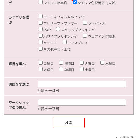
ぶ
シモジマ岐阜店
シモジマ心斎橋店（大阪）
アーティフィシャルフラワー
カテゴリを選
ぶ
プリザーブドフラワー
ラッピング
POP
スクラップブッキング
ハワイアンリボンレイ
ウェディング関連
クラフト
ディスプレイ
その他手芸・工芸
日曜日
月曜日
火曜日
水曜日
曜日を選ぶ
木曜日
金曜日
土曜日
講師名で選ぶ
※部分一致可
ワークショッ
プ名で選ぶ
※部分一致可