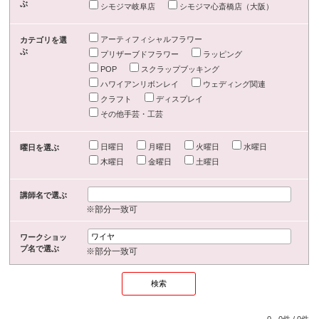
ぶ
シモジマ岐阜店
シモジマ心斎橋店（大阪）
アーティフィシャルフラワー
カテゴリを選
ぶ
プリザーブドフラワー
ラッピング
POP
スクラップブッキング
ハワイアンリボンレイ
ウェディング関連
クラフト
ディスプレイ
その他手芸・工芸
日曜日
月曜日
火曜日
水曜日
曜日を選ぶ
木曜日
金曜日
土曜日
講師名で選ぶ
※部分一致可
ワークショッ
プ名で選ぶ
※部分一致可