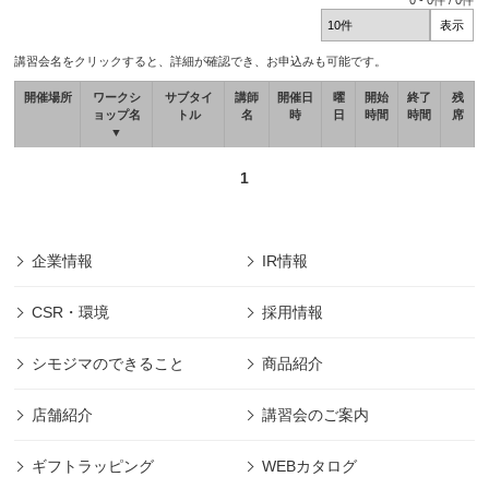
0
-
0
件 /
0
件
講習会名をクリックすると、詳細が確認でき、お申込みも可能です。
開催場所
ワークシ
サブタイ
講師
開催日
曜
開始
終了
残
ョップ名
トル
名
時
日
時間
時間
席
▼
1
企業情報
IR情報
CSR・環境
採用情報
シモジマのできること
商品紹介
店舗紹介
講習会のご案内
ギフトラッピング
WEBカタログ