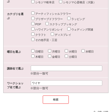
ぶ
シモジマ岐阜店
シモジマ心斎橋店（大阪）
アーティフィシャルフラワー
カテゴリを選
ぶ
プリザーブドフラワー
ラッピング
POP
スクラップブッキング
ハワイアンリボンレイ
ウェディング関連
クラフト
ディスプレイ
その他手芸・工芸
日曜日
月曜日
火曜日
水曜日
曜日を選ぶ
木曜日
金曜日
土曜日
講師名で選ぶ
※部分一致可
ワークショッ
プ名で選ぶ
※部分一致可