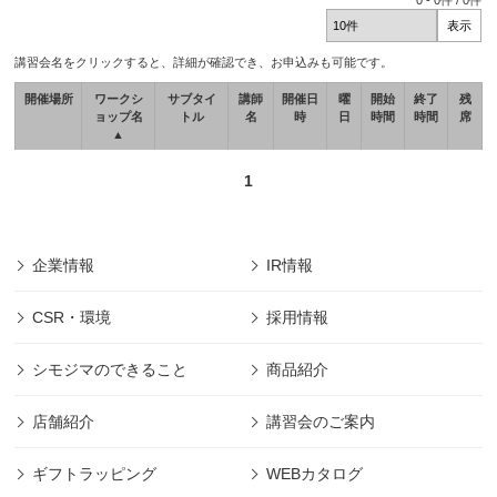
0
-
0
件 /
0
件
講習会名をクリックすると、詳細が確認でき、お申込みも可能です。
開催場所
ワークシ
サブタイ
講師
開催日
曜
開始
終了
残
ョップ名
トル
名
時
日
時間
時間
席
▲
1
企業情報
IR情報
CSR・環境
採用情報
シモジマのできること
商品紹介
店舗紹介
講習会のご案内
ギフトラッピング
WEBカタログ