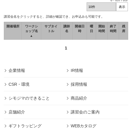
0
-
0
件 /
0
件
講習会名をクリックすると、詳細が確認でき、お申込みも可能です。
開催場所
ワークシ
サブタイ
講師
開催日
曜
開始
終了
残
ョップ名
トル
名
時
日
時間
時間
席
▲
1
企業情報
IR情報
CSR・環境
採用情報
シモジマのできること
商品紹介
店舗紹介
講習会のご案内
ギフトラッピング
WEBカタログ