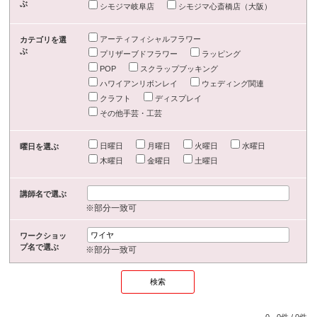
ぶ
シモジマ岐阜店
シモジマ心斎橋店（大阪）
アーティフィシャルフラワー
カテゴリを選
ぶ
プリザーブドフラワー
ラッピング
POP
スクラップブッキング
ハワイアンリボンレイ
ウェディング関連
クラフト
ディスプレイ
その他手芸・工芸
日曜日
月曜日
火曜日
水曜日
曜日を選ぶ
木曜日
金曜日
土曜日
講師名で選ぶ
※部分一致可
ワークショッ
プ名で選ぶ
※部分一致可