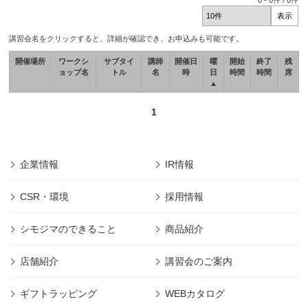
0
-
0
件 /
0
件
講習会名をクリックすると、詳細が確認でき、お申込みも可能です。
開催場所
ワークシ
サブタイ
講師
開催日
曜
開始
終了
残
ョップ名
トル
名
時
日
時間
時間
席
▲
1
企業情報
IR情報
CSR・環境
採用情報
シモジマのできること
商品紹介
店舗紹介
講習会のご案内
ギフトラッピング
WEBカタログ