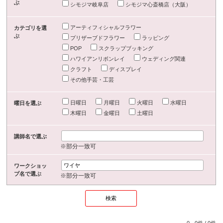
ぶ
シモジマ岐阜店
シモジマ心斎橋店（大阪）
アーティフィシャルフラワー
カテゴリを選
ぶ
プリザーブドフラワー
ラッピング
POP
スクラップブッキング
ハワイアンリボンレイ
ウェディング関連
クラフト
ディスプレイ
その他手芸・工芸
日曜日
月曜日
火曜日
水曜日
曜日を選ぶ
木曜日
金曜日
土曜日
講師名で選ぶ
※部分一致可
ワークショッ
プ名で選ぶ
※部分一致可