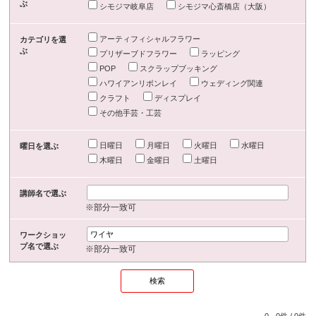
ぶ
シモジマ岐阜店
シモジマ心斎橋店（大阪）
アーティフィシャルフラワー
カテゴリを選
ぶ
プリザーブドフラワー
ラッピング
POP
スクラップブッキング
ハワイアンリボンレイ
ウェディング関連
クラフト
ディスプレイ
その他手芸・工芸
日曜日
月曜日
火曜日
水曜日
曜日を選ぶ
木曜日
金曜日
土曜日
講師名で選ぶ
※部分一致可
ワークショッ
プ名で選ぶ
※部分一致可