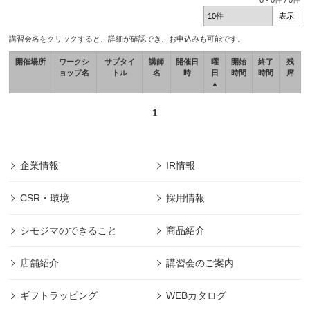
0
-
0
件 /
0
件
講習会名をクリックすると、詳細が確認でき、お申込みも可能です。
開催場所
ワークシ
サブタイ
講師
開催日
曜
開始
終了
残
ョップ名
トル
名
時
日
時間
時間
席
▲
1
企業情報
IR情報
CSR・環境
採用情報
シモジマのできること
商品紹介
店舗紹介
講習会のご案内
ギフトラッピング
WEBカタログ