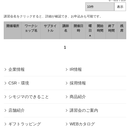
0
-
0
件 /
0
件
講習会名をクリックすると、詳細が確認でき、お申込みも可能です。
開催場所
ワークシ
サブタイ
講師
開催日
曜
開始
終了
残
ョップ名
トル
名
時
日
時間
時間
席
▲
1
企業情報
IR情報
CSR・環境
採用情報
シモジマのできること
商品紹介
店舗紹介
講習会のご案内
ギフトラッピング
WEBカタログ