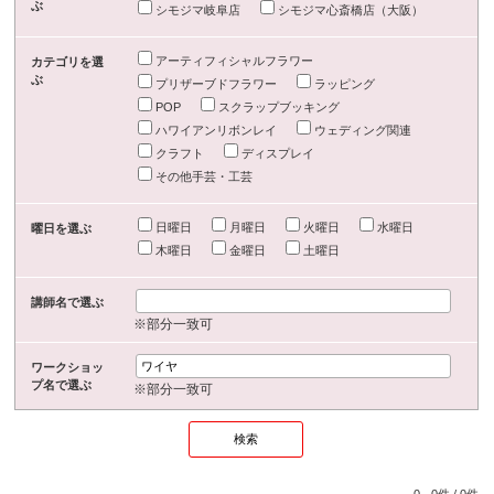
ぶ
シモジマ岐阜店
シモジマ心斎橋店（大阪）
アーティフィシャルフラワー
カテゴリを選
ぶ
プリザーブドフラワー
ラッピング
POP
スクラップブッキング
ハワイアンリボンレイ
ウェディング関連
クラフト
ディスプレイ
その他手芸・工芸
日曜日
月曜日
火曜日
水曜日
曜日を選ぶ
木曜日
金曜日
土曜日
講師名で選ぶ
※部分一致可
ワークショッ
プ名で選ぶ
※部分一致可