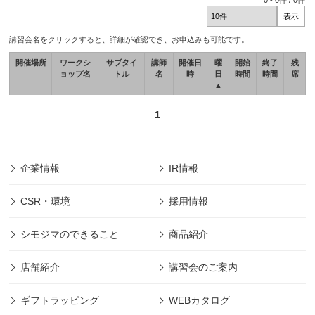
0
-
0
件 /
0
件
講習会名をクリックすると、詳細が確認でき、お申込みも可能です。
開催場所
ワークシ
サブタイ
講師
開催日
曜
開始
終了
残
ョップ名
トル
名
時
日
時間
時間
席
▲
1
企業情報
IR情報
CSR・環境
採用情報
シモジマのできること
商品紹介
店舗紹介
講習会のご案内
ギフトラッピング
WEBカタログ