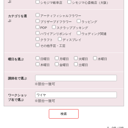
ぶ
シモジマ岐阜店
シモジマ心斎橋店（大阪）
アーティフィシャルフラワー
カテゴリを選
ぶ
プリザーブドフラワー
ラッピング
POP
スクラップブッキング
ハワイアンリボンレイ
ウェディング関連
クラフト
ディスプレイ
その他手芸・工芸
日曜日
月曜日
火曜日
水曜日
曜日を選ぶ
木曜日
金曜日
土曜日
講師名で選ぶ
※部分一致可
ワークショッ
プ名で選ぶ
※部分一致可