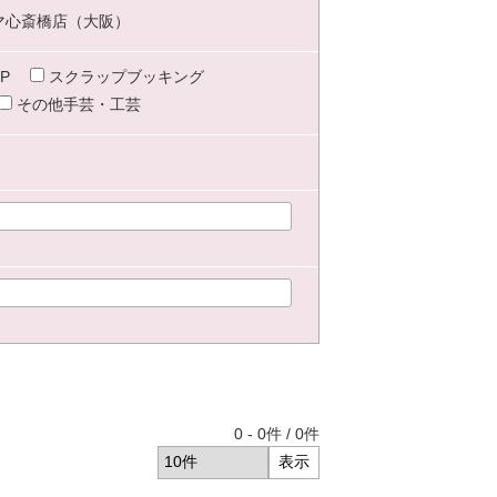
マ心斎橋店（大阪）
P
スクラップブッキング
その他手芸・工芸
0
-
0
件 /
0
件