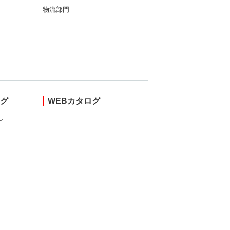
物流部門
ング
WEBカタログ
し