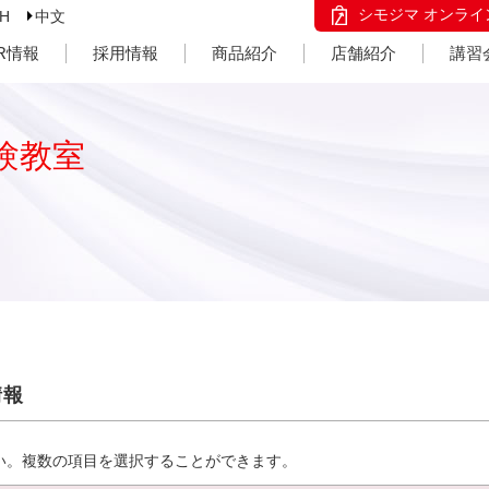
シモジマ オンライ
SH
中文
IR情報
採用情報
商品紹介
店舗紹介
講習
験教室
情報
い。複数の項目を選択することができます。