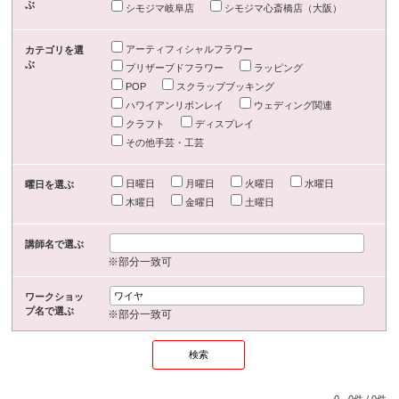
ぶ
シモジマ岐阜店
シモジマ心斎橋店（大阪）
アーティフィシャルフラワー
カテゴリを選
ぶ
プリザーブドフラワー
ラッピング
POP
スクラップブッキング
ハワイアンリボンレイ
ウェディング関連
クラフト
ディスプレイ
その他手芸・工芸
日曜日
月曜日
火曜日
水曜日
曜日を選ぶ
木曜日
金曜日
土曜日
講師名で選ぶ
※部分一致可
ワークショッ
プ名で選ぶ
※部分一致可