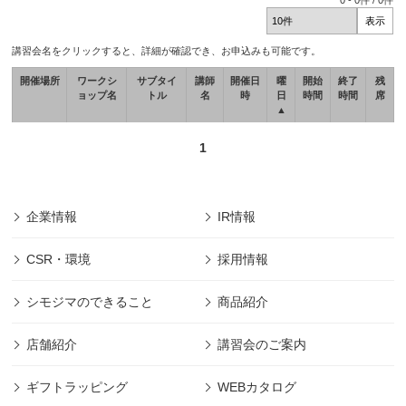
0
-
0
件 /
0
件
講習会名をクリックすると、詳細が確認でき、お申込みも可能です。
開催場所
ワークシ
サブタイ
講師
開催日
曜
開始
終了
残
ョップ名
トル
名
時
日
時間
時間
席
▲
1
企業情報
IR情報
CSR・環境
採用情報
シモジマのできること
商品紹介
店舗紹介
講習会のご案内
ギフトラッピング
WEBカタログ